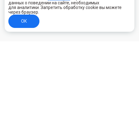
данных о поведении на сайте, необходимых
для аналитики. Запретить обработку cookie вы можете
через браузер.
ОК
+7 (800) 700-44-89
Орехово-Зуево
E-mail
id.kilowatt@yandex.ru
Орехово-Зуево