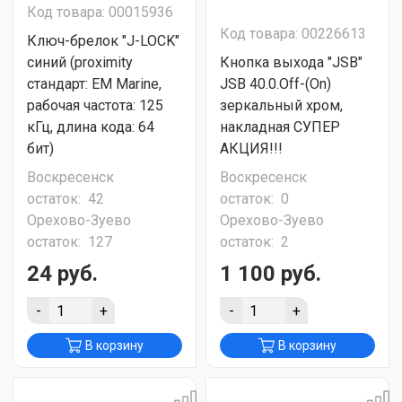
Код товара: 00015936
Код товара: 00226613
Ключ-брелок "J-LOCK"
синий (proximity
Кнопка выхода "JSB"
стандарт: EM Marine,
JSB 40.0.Off-(On)
рабочая частота: 125
зеркальный хром,
кГц, длина кода: 64
накладная СУПЕР
бит)
АКЦИЯ!!!
Воскресенск
Воскресенск
остаток:
42
остаток:
0
Орехово-Зуево
Орехово-Зуево
остаток:
127
остаток:
2
24 руб.
1 100 руб.
-
+
-
+
В корзину
В корзину