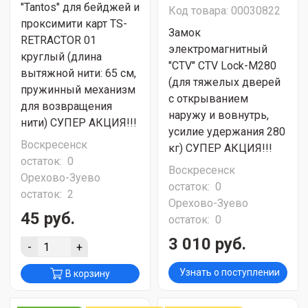
"Tantos" для бейджей и
Код товара: 00030822
проксимити карт TS-
Замок
RETRACTOR 01
электромагнитный
круглый (длина
"CTV" CTV Lock-M280
вытяжной нити: 65 см,
(для тяжелых дверей
пружинный механизм
с открыванием
для возвращения
наружу и вовнутрь,
нити) СУПЕР АКЦИЯ!!!
усилие удержания 280
Воскресенск
кг) СУПЕР АКЦИЯ!!!
остаток:
0
Воскресенск
Орехово-Зуево
остаток:
0
остаток:
2
Орехово-Зуево
45 руб.
остаток:
0
3 010 руб.
-
+
Узнать о поступлении
В корзину