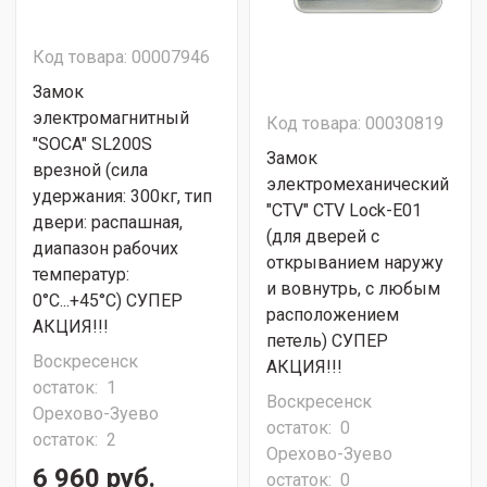
Код товара: 00007946
Замок
электромагнитный
Код товара: 00030819
"SOCA" SL200S
Замок
врезной (сила
электромеханический
удержания: 300кг, тип
"CTV" CTV Lock-E01
двери: распашная,
(для дверей с
диапазон рабочих
открыванием наружу
температур:
и вовнутрь, с любым
0°C...+45°C) СУПЕР
расположением
АКЦИЯ!!!
петель) СУПЕР
Воскресенск
АКЦИЯ!!!
остаток:
1
Воскресенск
Орехово-Зуево
остаток:
0
остаток:
2
Орехово-Зуево
6 960 руб.
остаток:
0