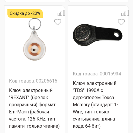
Скидка до -20%
Код товара: 00015934
Код товара: 00206615
Ключ электронный
Ключ электронный
"TDS" 1990A с
"REXANT" (брелок
держателем Touch
прозрачный) формат
Memory (стандарт: 1-
Em-Marin (рабочая
Wire, тип: только
частота: 125 KHz, тип
считывание, длина
памяти: только чтение)
кода: 64 бит)