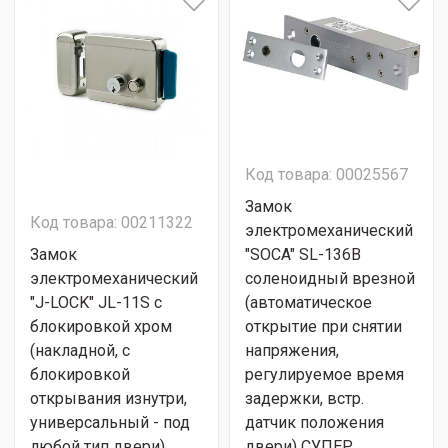
Код товара: 00025567
Замок
Код товара: 00211322
электромеханический
Замок
"SOCA" SL-136B
электромеханический
соленоидный врезной
"J-LOCK" JL-11S с
(автоматическое
блокировкой хром
открытие при снятии
(накладной, с
напряжения,
блокировкой
регулируемое время
открывания изнутри,
задержки, встр.
универсальный - под
датчик положения
любой тип двери)
двери) СУПЕР