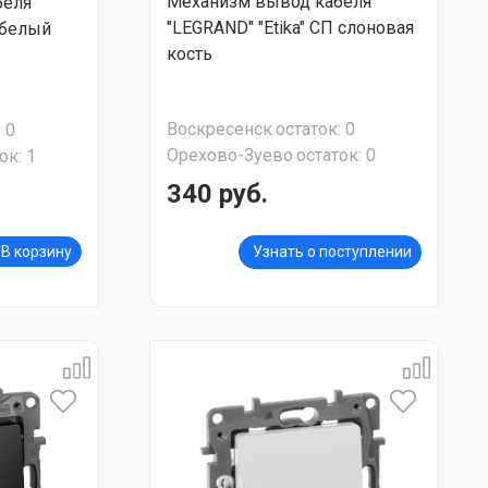
Механизм вывод кабеля
беля
"LEGRAND" "Etika" СП слоновая
 белый
кость
Воскресенск
остаток:
0
:
0
Орехово-Зуево
остаток:
0
ок:
1
340 руб.
В корзину
Узнать о поступлении