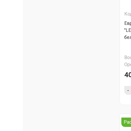
Ко
Ев
"LE
бе
Во
Ор
4
-
Ра