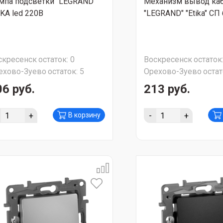
мпа подсветки "LEGRAND"
Механизм вывод ка
IKA led 220В
"LEGRAND" "Etika" СП
скресенск
остаток:
0
Воскресенск
остаток
ехово-Зуево
остаток:
5
Орехово-Зуево
остат
06 руб.
213 руб.
+
-
+
В корзину