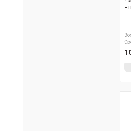
Ла
ET
Во
Ор
1
-