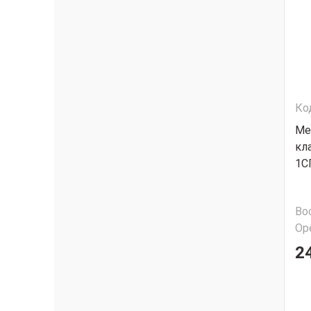
Ко
Ме
кл
1С
Во
Ор
2