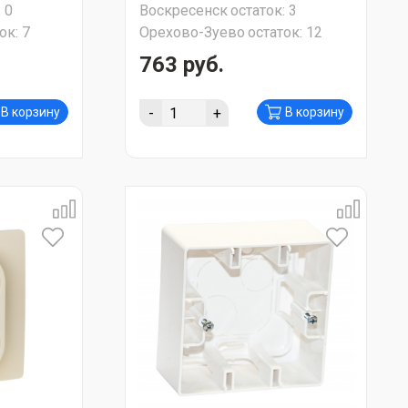
:
0
Воскресенск
остаток:
3
ок:
7
Орехово-Зуево
остаток:
12
763 руб.
-
+
В корзину
В корзину