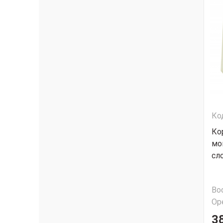
Ко
Ко
мо
сл
Во
Ор
3