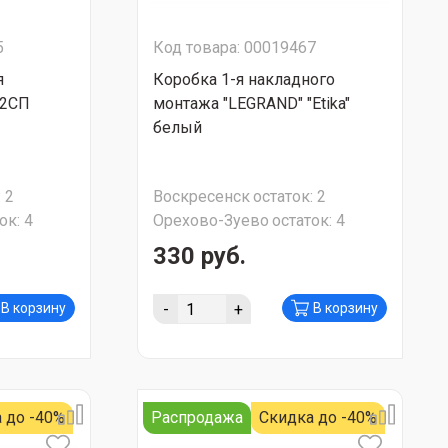
5
Код товара: 00019467
я
Коробка 1-я накладного
 2СП
монтажа "LEGRAND" "Etika"
белый
:
2
Воскресенск
остаток:
2
ок:
4
Орехово-Зуево
остаток:
4
330 руб.
-
+
В корзину
В корзину
 до -40%
Распродажа
Скидка до -40%