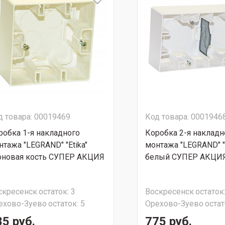
д товара: 00019469
Код товара: 0001946
робка 1-я накладного
Коробка 2-я накладн
нтажа "LEGRAND" "Etika"
монтажа "LEGRAND" "E
оновая кость СУПЕР АКЦИЯ
белый СУПЕР АКЦИ
скресенск
остаток:
3
Воскресенск
остаток
ехово-Зуево
остаток:
5
Орехово-Зуево
остат
85 руб.
775 руб.