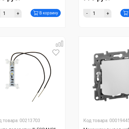
+
-
+
В корзину
д товара: 00213703
Код товара: 0001944