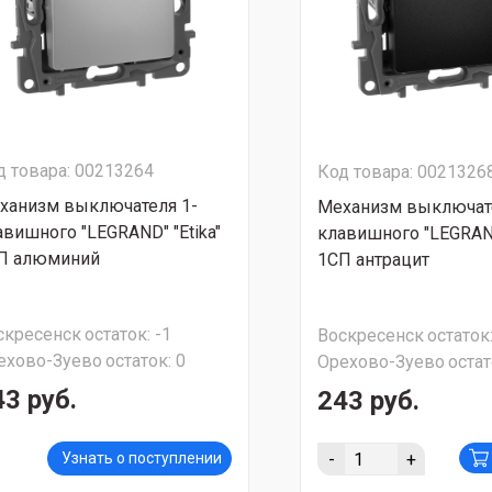
д товара: 00213264
Код товара: 0021326
ханизм выключателя 1-
Механизм выключате
авишного "LEGRAND" "Etika"
клавишного "LEGRAND
П алюминий
1СП антрацит
скресенск
остаток:
-1
Воскресенск
остаток
ехово-Зуево
остаток:
0
Орехово-Зуево
остат
43 руб.
243 руб.
-
+
Узнать о поступлении