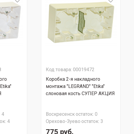
8
Код товара: 00019472
ого
Коробка 2-я накладного
tika"
монтажа "LEGRAND" "Etika"
Я
слоновая кость СУПЕР АКЦИЯ
:
4
Воскресенск
остаток:
0
ок:
4
Орехово-Зуево
остаток:
3
775 руб.