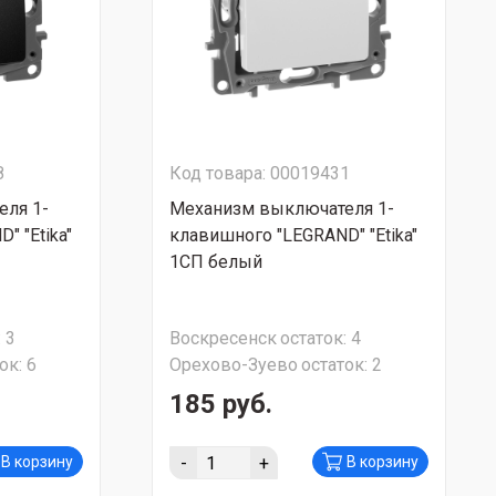
8
Код товара: 00019431
ля 1-
Механизм выключателя 1-
" "Etika"
клавишного "LEGRAND" "Etika"
1СП белый
:
3
Воскресенск
остаток:
4
ок:
6
Орехово-Зуево
остаток:
2
185 руб.
-
+
В корзину
В корзину