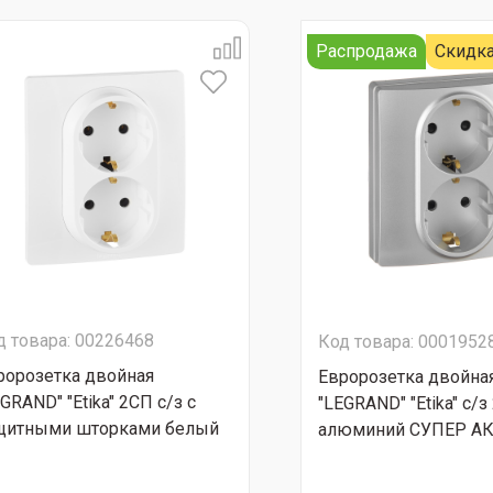
Распродажа
Скидка
д товара: 00226468
Код товара: 0001952
ророзетка двойная
Евророзетка двойна
GRAND" "Etika" 2СП с/з с
"LEGRAND" "Etika" с/з
щитными шторками белый
алюминий СУПЕР А