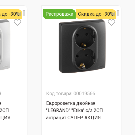
 до -30%
Распродажа
Скидка до -30%
8
Код товара: 00019566
я
Евророзетка двойная
 2СП
"LEGRAND" "Etika" с/з 2СП
КЦИЯ
антрацит СУПЕР АКЦИЯ