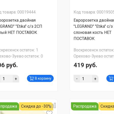
д товара: 00019444
Код товара: 0001950
ророзетка двойная
Евророзетка двойна
GRAND" "Etika" с/з 2СП
"LEGRAND" "Etika" с/з
лый НЕТ ПОСТАВОК
слоновая кость НЕТ
ПОСТАВОК
скресенск
остаток:
1
Воскресенск
остаток
ехово-Зуево
остаток:
0
Орехово-Зуево
остат
06 руб.
419 руб.
+
-
+
В корзину
спродажа
Скидка до -30%
Распродажа
Скидка