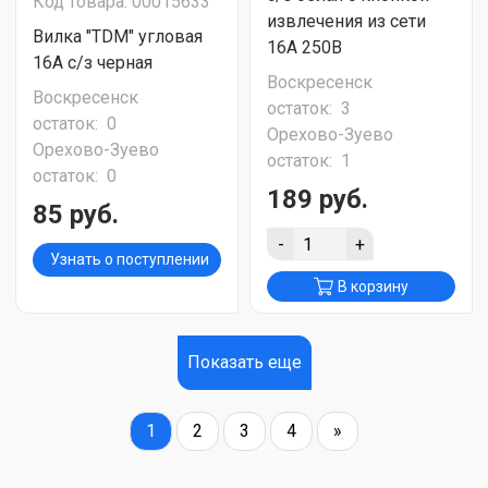
Код товара: 00015633
извлечения из сети
Вилка "TDM" угловая
16А 250В
16А с/з черная
Воскресенск
Воскресенск
остаток:
3
остаток:
0
Орехово-Зуево
Орехово-Зуево
остаток:
1
остаток:
0
189 руб.
85 руб.
-
+
Узнать о поступлении
В корзину
Показать еще
1
2
3
4
»