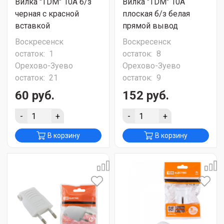
Вилка "TDM" 10А б/з
Вилка "TDM" 10А
черная с красной
плоская б/з белая
вставкой
прямой вывод
Воскресенск
Воскресенск
остаток:
1
остаток:
8
Орехово-Зуево
Орехово-Зуево
остаток:
21
остаток:
9
60 руб.
152 руб.
-
+
-
+
В корзину
В корзину