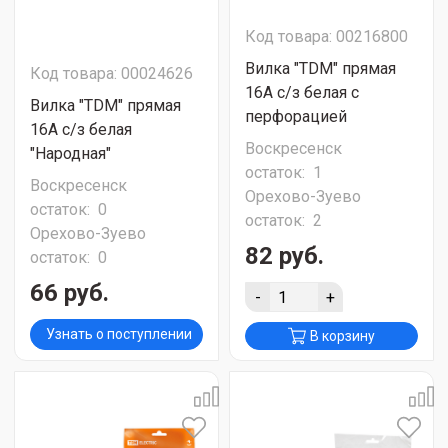
Код товара: 00216800
Вилка "TDM" прямая
Код товара: 00024626
16А с/з белая с
Вилка "TDM" прямая
перфорацией
16А с/з белая
Воскресенск
"Народная"
остаток:
1
Воскресенск
Орехово-Зуево
остаток:
0
остаток:
2
Орехово-Зуево
82 руб.
остаток:
0
66 руб.
-
+
Узнать о поступлении
В корзину