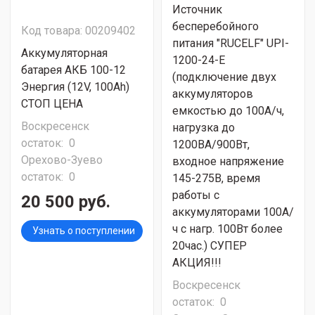
Источник
бесперебойного
Код товара: 00209402
питания "RUCELF" UPI-
Аккумуляторная
1200-24-E
батарея АКБ 100-12
(подключение двух
Энергия (12V, 100Ah)
аккумуляторов
СТОП ЦЕНА
емкостью до 100А/ч,
Воскресенск
нагрузка до
остаток:
0
1200ВА/900Вт,
Орехово-Зуево
входное напряжение
остаток:
0
145-275В, время
работы с
20 500 руб.
аккумуляторами 100А/
ч с нагр. 100Вт более
Узнать о поступлении
20час.) СУПЕР
АКЦИЯ!!!
Воскресенск
остаток:
0