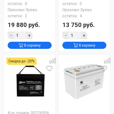
остаток:
0
остаток:
0
Орехово-Зуево
Орехово-Зуево
остаток:
2
остаток:
4
19 880 руб.
13 750 руб.
-
+
-
+
В корзину
В корзину
Скидка до -20%
Код товара: 00226956