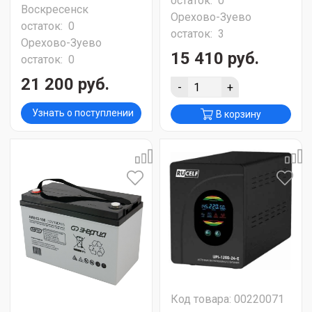
остаток:
0
Воскресенск
Орехово-Зуево
остаток:
0
остаток:
3
Орехово-Зуево
15 410 руб.
остаток:
0
21 200 руб.
-
+
Узнать о поступлении
В корзину
Код товара: 00220071