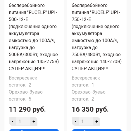
бесперебойного
бесперебойного
питания "RUCELF" UPI-
питания "RUCELF" UPI-
500-12-E
750-12-E
(подключение одного
(подключение одного
аккумулятора
аккумулятора
емкостью до 100А/ч,
емкостью до 100А/ч,
нагрузка до
нагрузка до
500ВА/300Вт, входное
750ВА/480Вт, входное
напряжение 145-275В)
напряжение 140-270В)
СУПЕР АКЦИЯ!!!
СУПЕР АКЦИЯ!!!
Воскресенск
Воскресенск
остаток:
2
остаток:
1
Орехово-Зуево
Орехово-Зуево
остаток:
5
остаток:
2
11 290 руб.
16 350 руб.
-
+
-
+