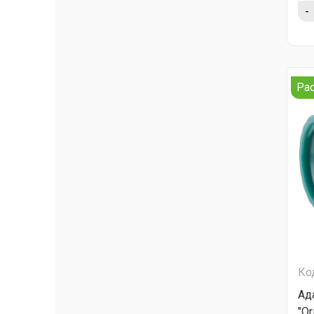
-
Ра
Ко
Ад
"Or