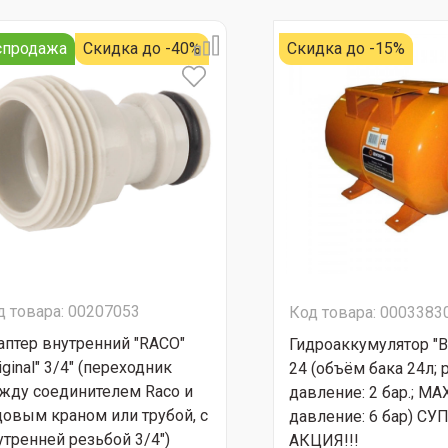
спродажа
Скидка до -40%
Скидка до -15%
д товара: 00207053
Код товара: 0003383
аптер внутренний "RACO"
Гидроаккумулятор "В
iginal" 3/4" (переходник
24 (объём бака 24л; р
жду соединителем Raco и
давление: 2 бар.; MA
довым краном или трубой, с
давление: 6 бар) СУ
утренней резьбой 3/4")
АКЦИЯ!!!