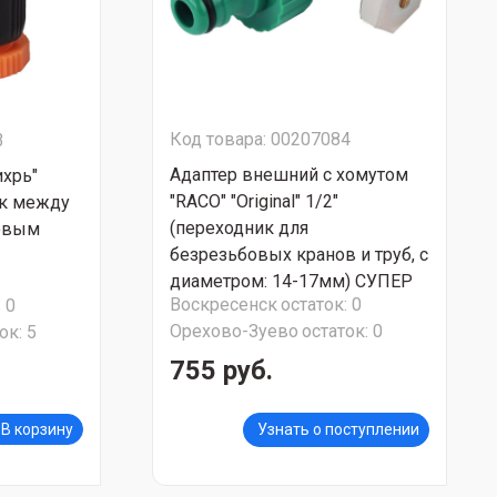
Код товара: 00207084
3
Адаптер внешний с хомутом
ихрь"
"RACO" "Original" 1/2"
ик между
(переходник для
довым
безрезьбовых кранов и труб, с
диаметром: 14-17мм) СУПЕР
Воскресенск
остаток:
0
:
0
АКЦИЯ!!!
Орехово-Зуево
остаток:
0
ок:
5
755 руб.
В корзину
Узнать о поступлении