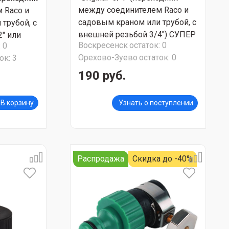
между соединителем Raco и
 Raco и
садовым краном или трубой, с
трубой, с
внешней резьбой 3/4") СУПЕР
" или
Воскресенск
остаток:
0
:
0
АКЦИЯ!!!
!
Орехово-Зуево
остаток:
0
ок:
3
190 руб.
В корзину
Узнать о поступлении
Распродажа
Скидка до -40%