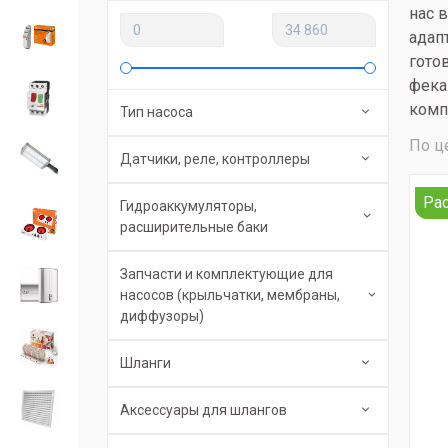
нас 
адап
гото
фека
комп
Тип насоса
По ц
Датчики, реле, контроллеры
Ра
Гидроаккумуляторы,
расширительные баки
Запчасти и комплектующие для
насосов (крыльчатки, мембраны,
диффузоры)
Шланги
Аксессуары для шлангов