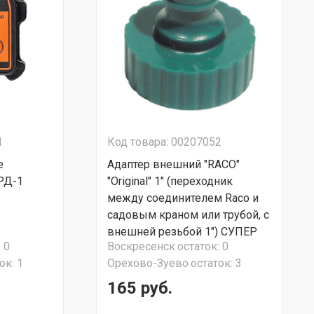
1
Код товара: 00207052
е
Адаптер внешний "RACO"
РД-1
"Original" 1" (переходник
между соединителем Raco и
садовым краном или трубой, с
внешней резьбой 1") СУПЕР
:
0
Воскресенск
остаток:
0
АКЦИЯ!!!
ок:
1
Орехово-Зуево
остаток:
3
165 руб.