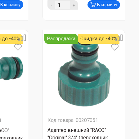
-
+
В корзину
В корзину
 до -40%
Распродажа
Скидка до -40%
Код товара: 00207051
4
Адаптер внешний "RACO"
ACO"
"Original" 3/4" (переходник
(переходник