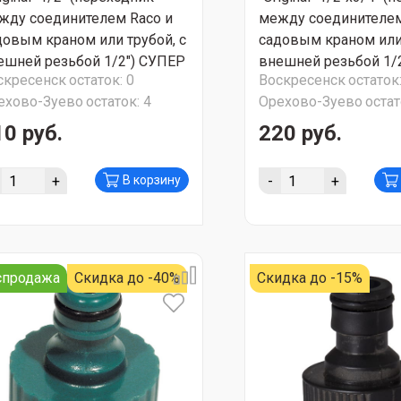
жду соединителем Raco и
между соединителем
довым краном или трубой, с
садовым краном или 
ешней резьбой 1/2") СУПЕР
внешней резьбой 1/2
скресенск
остаток:
0
Воскресенск
остаток
ЦИЯ!!!
3/4") СУПЕР АКЦИЯ!!
ехово-Зуево
остаток:
4
Орехово-Зуево
остат
10 руб.
220 руб.
+
-
+
В корзину
спродажа
Скидка до -40%
Скидка до -15%