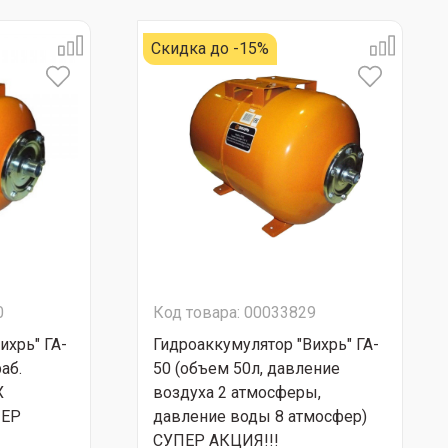
Скидка до -15%
0
Код товара: 00033829
ихрь" ГА-
Гидроаккумулятор "Вихрь" ГА-
аб.
50 (объем 50л, давление
X
воздуха 2 атмосферы,
ПЕР
давление воды 8 атмосфер)
СУПЕР АКЦИЯ!!!