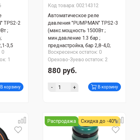
6
Код товара: 00214312
е
Автоматическое реле
" TPS2-2
давления "PUMPMAN" TPS2-3
Вт ;
(макс.мощность 1500Вт ;
;
мин.давление 1.3 бар ;
,1-3,5
преднастройка, бар 2,8-4,0;
:
0
Воскресенск
остаток:
0
 СУПЕР
класс защиты IP44) СУПЕР
ок:
1
Орехово-Зуево
остаток:
2
АКЦИЯ!!!
880 руб.
-
+
В корзину
В корзину
Распродажа
Скидка до -40%