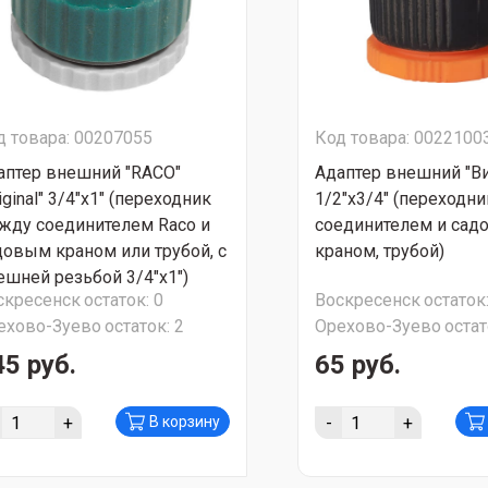
д товара: 00207055
Код товара: 0022100
аптер внешний "RACO"
Адаптер внешний "В
iginal" 3/4"х1" (переходник
1/2"х3/4" (переходн
жду соединителем Raco и
соединителем и са
довым краном или трубой, с
краном, трубой)
ешней резьбой 3/4"х1")
скресенск
остаток:
0
Воскресенск
остаток
ПЕР АКЦИЯ!!!
ехово-Зуево
остаток:
2
Орехово-Зуево
остат
45 руб.
65 руб.
+
-
+
В корзину