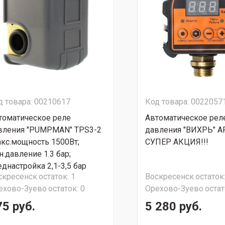
д товара: 00210617
Код товара: 0022057
томатическое реле
Автоматическое рел
вления "PUMPMAN" TPS3-2
давления "ВИХРЬ" А
акс.мощность 1500Вт;
СУПЕР АКЦИЯ!!!
н.давление 1.3 бар;
еднастройка 2,1-3,5 бар
скресенск
остаток:
1
Воскресенск
остаток
асс защиты IP44)
ехово-Зуево
остаток:
0
Орехово-Зуево
остат
75 руб.
5 280 руб.