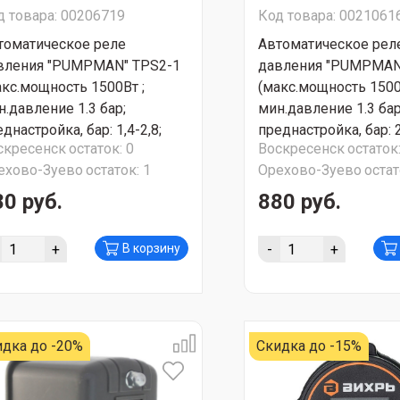
д товара: 00206719
Код товара: 0021061
томатическое реле
Автоматическое рел
вления "PUMPMAN" TPS2-1
давления "PUMPMAN
акс.мощность 1500Вт ;
(макс.мощность 1500
н.давление 1.3 бар;
мин.давление 1.3 бар
днастройка, бар: 1,4-2,8;
преднастройка, бар: 2
скресенск
остаток:
0
Воскресенск
остаток
асс защиты IP44) СУПЕР
класс защиты IP44)
ехово-Зуево
остаток:
1
Орехово-Зуево
остат
ЦИЯ!!!
АКЦИЯ!!!
80 руб.
880 руб.
+
-
+
В корзину
идка до -20%
Скидка до -15%