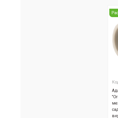
Ра
Ко
Ад
"Or
ме
са
вн