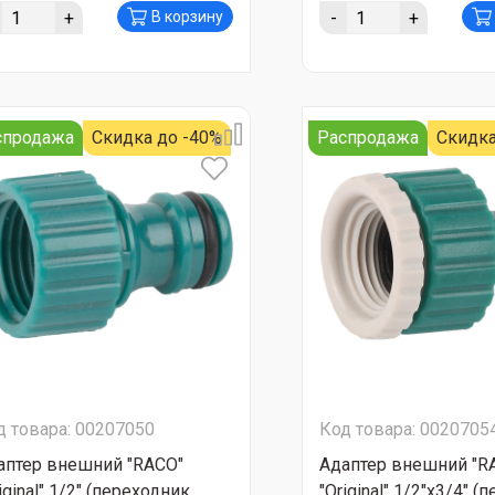
+
-
+
В корзину
спродажа
Скидка до -40%
Распродажа
Скидка
д товара: 00207050
Код товара: 0020705
аптер внешний "RACO"
Адаптер внешний "R
iginal" 1/2" (переходник
"Original" 1/2"х3/4" 