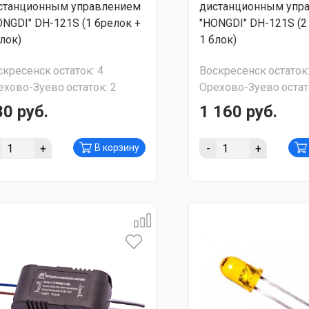
станционным управлением
дистанционным упр
ONGDI" DH-121S (1 брелок +
"HONGDI" DH-121S (2
блок)
1 блок)
скресенск
остаток:
4
Воскресенск
остаток
ехово-Зуево
остаток:
2
Орехово-Зуево
остат
80 руб.
1 160 руб.
+
-
+
В корзину