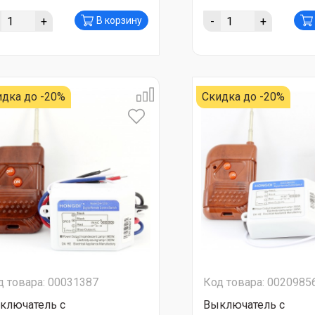
+
-
+
В корзину
идка до -20%
Скидка до -20%
д товара: 00031387
Код товара: 0020985
ключатель с
Выключатель с