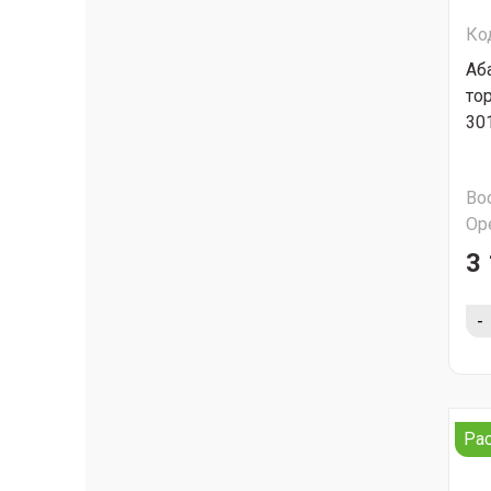
Ко
Аб
то
30
Во
Ор
3 
-
Ра