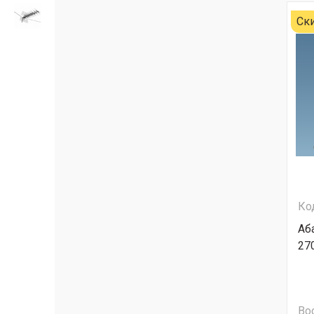
Ск
Ко
Аб
27
Во