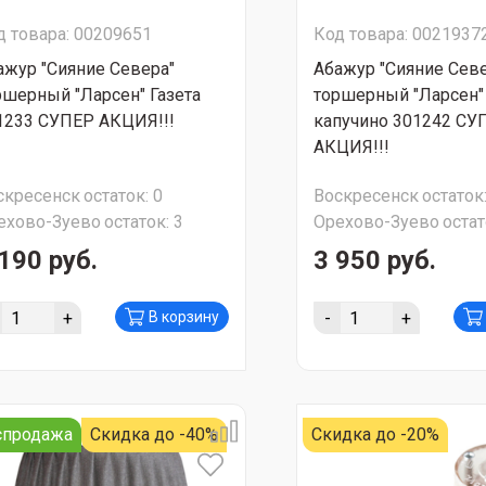
д товара: 00209651
Код товара: 0021937
ажур "Сияние Севера"
Абажур "Сияние Севе
ршерный "Ларсен" Газета
торшерный "Ларсен"
1233 СУПЕР АКЦИЯ!!!
капучино 301242 СУ
АКЦИЯ!!!
скресенск
остаток:
0
Воскресенск
остаток
ехово-Зуево
остаток:
3
Орехово-Зуево
остат
190 руб.
3 950 руб.
+
-
+
В корзину
спродажа
Скидка до -40%
Скидка до -20%