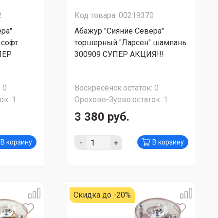
2
Код товара: 00219370
ра"
Абажур "Сияние Севера"
 софт
торшерный "Ларсен" шампань
ПЕР
300909 СУПЕР АКЦИЯ!!!
:
0
Воскресенск
остаток:
0
ок:
1
Орехово-Зуево
остаток:
1
3 380 руб.
-
+
В корзину
В корзину
Скидка до -20%