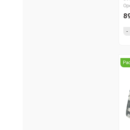
Ор
8
-
Ра