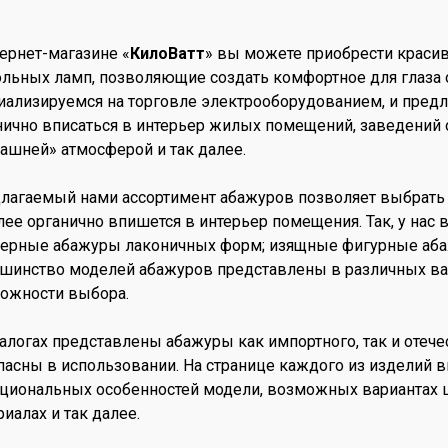
тернет-магазине «
КилоВатт
» вы можете приобрести краси
ольных ламп, позволяющие создать комфортное для глаз
иализируемся на торговле электрооборудованием, и пред
нично вписаться в интерьер жилых помещений, заведений 
ашней» атмосферой и так далее.
лагаемый нами ассортимент абажуров позволяет выбрать 
лее органично впишется в интерьер помещения. Так, у на
ерные абажуры лаконичных форм; изящные фигурные абаж
шинство моделей абажуров представлены в различных вар
ожности выбора.
талогах представлены абажуры как импортного, так и отеч
пасны в использовании. На странице каждого из изделий 
циональных особенностей модели, возможных вариантах 
иалах и так далее.