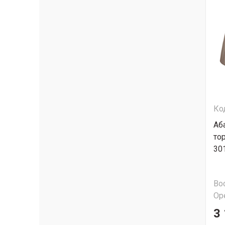
Ко
Аб
то
30
Во
Ор
3 