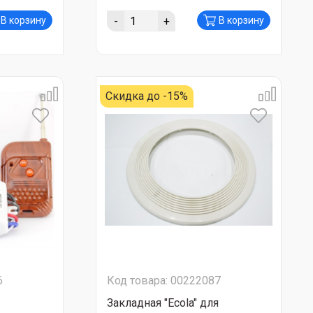
-
+
В корзину
В корзину
Скидка до -15%
6
Код товара: 00222087
Закладная "Ecola" для