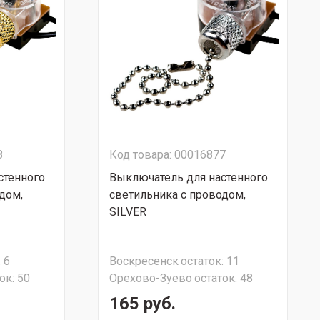
8
Код товара: 00016877
стенного
Выключатель для настенного
дом,
светильника с проводом,
SILVER
:
6
Воскресенск
остаток:
11
ок:
50
Орехово-Зуево
остаток:
48
165 руб.