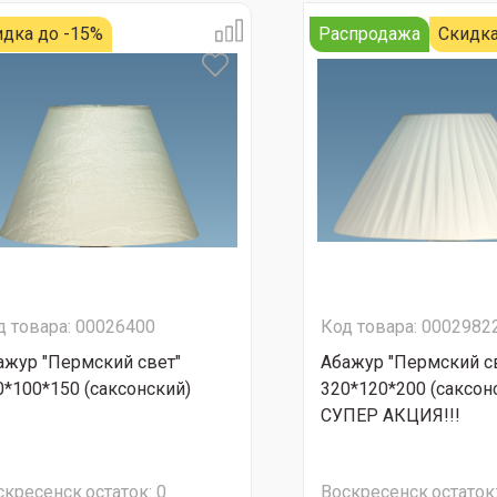
идка до -15%
Распродажа
Скидка
д товара: 00026400
Код товара: 0002982
ажур "Пермский свет"
Абажур "Пермский с
0*100*150 (саксонский)
320*120*200 (саксон
СУПЕР АКЦИЯ!!!
скресенск
остаток:
0
Воскресенск
остаток