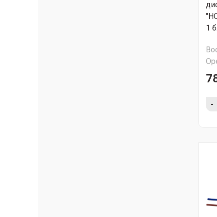
ди
"H
1 
Во
Ор
7
-