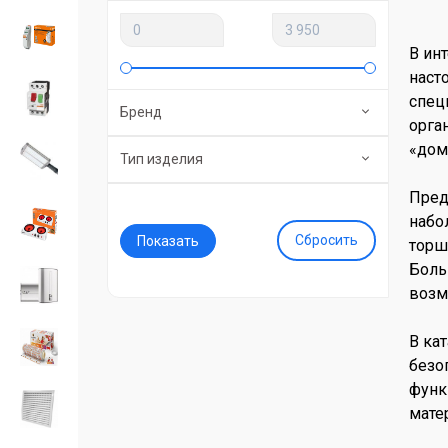
В ин
наст
спец
Бренд
орга
«дом
Тип изделия
Пред
набо
Сбросить
торш
Боль
возм
В ка
безо
функ
матер