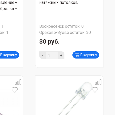
авлением
натяжных потолков
 брелка +
:
1
Воскресенск
остаток:
0
ок:
1
Орехово-Зуево
остаток:
30
30 руб.
-
+
В корзину
В корзину