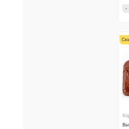
-
Ск
Ко
Вы