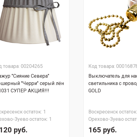
д товара: 00204265
Код товара: 0001687
ажур "Сияние Севера"
Выключатель для на
ршерный "Черри" серый лён
светильника с прово
1031 СУПЕР АКЦИЯ!!!
GOLD
скресенск
остаток:
1
Воскресенск
остаток
ехово-Зуево
остаток:
1
Орехово-Зуево
остат
120 руб.
165 руб.