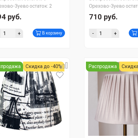
ехово-Зуево
остаток:
2
Орехово-Зуево
остат
94 руб.
710 руб.
+
-
+
В корзину
спродажа
Скидка до -40%
Распродажа
Скидка