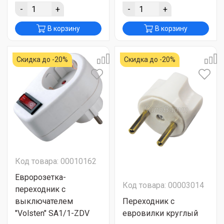
-
+
-
+
В корзину
В корзину
Скидка до -20%
Скидка до -20%
Код товара: 00010162
Евророзетка-
Код товара: 00003014
переходник с
выключателем
Переходник с
"Volsten" SA1/1-ZDV
евровилки круглый