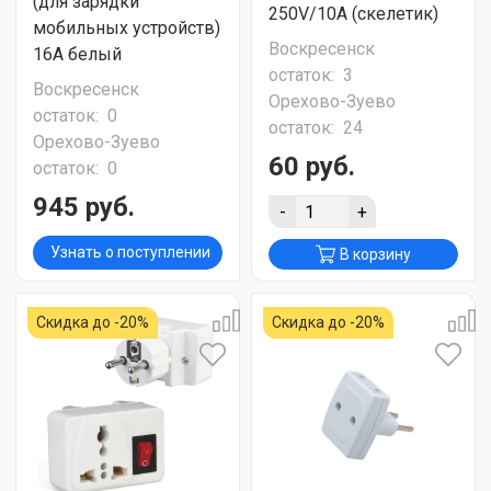
(для зарядки
250V/10A (скелетик)
мобильных устройств)
Воскресенск
16А белый
остаток:
3
Воскресенск
Орехово-Зуево
остаток:
0
остаток:
24
Орехово-Зуево
60 руб.
остаток:
0
945 руб.
-
+
Узнать о поступлении
В корзину
Скидка до -20%
Скидка до -20%