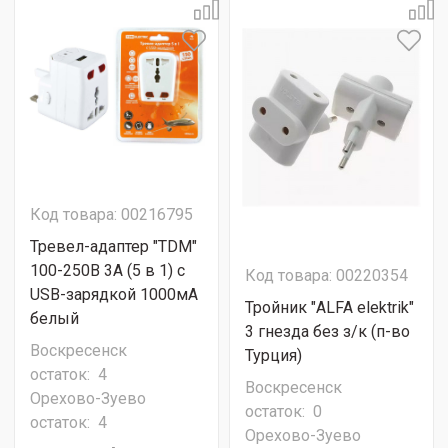
Код товара: 00216795
Тревел-адаптер "TDM"
100-250В 3A (5 в 1) c
Код товара: 00220354
USB-зарядкой 1000мА
Тройник "ALFA elektrik"
белый
3 гнезда без з/к (п-во
Воскресенск
Турция)
остаток:
4
Воскресенск
Орехово-Зуево
остаток:
0
остаток:
4
Орехово-Зуево