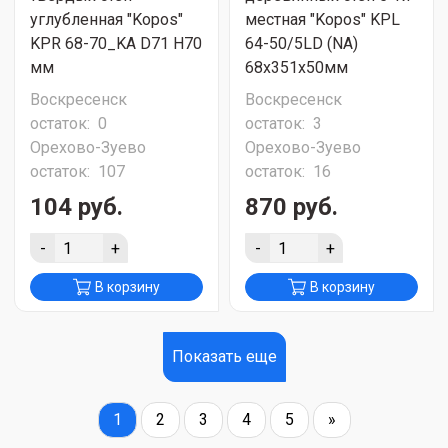
углубленная "Kopos"
местная "Kopos" KPL
KPR 68-70_KA D71 H70
64-50/5LD (NA)
мм
68х351х50мм
Воскресенск
Воскресенск
остаток:
0
остаток:
3
Орехово-Зуево
Орехово-Зуево
остаток:
107
остаток:
16
104 руб.
870 руб.
-
+
-
+
В корзину
В корзину
Показать еще
1
2
3
4
5
»