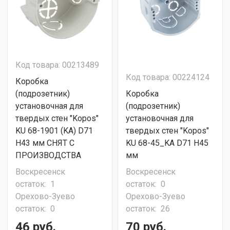
Код товара: 00213489
Код товара: 00224124
Коробка
(подрозетник)
Коробка
установочная для
(подрозетник)
твердых стен "Kopos"
установочная для
KU 68-1901 (KA) D71
твердых стен "Kopos"
H43 мм СНЯТ С
KU 68-45_KA D71 H45
ПРОИЗВОДСТВА
мм
Воскресенск
Воскресенск
остаток:
1
остаток:
0
Орехово-Зуево
Орехово-Зуево
остаток:
0
остаток:
26
46 руб.
70 руб.