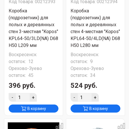
Код товара: 00212393
Код товара: 00212394
Коробка
Коробка
(подрозетник) для
(подрозетник) для
полых и деревянных
полых и деревянных
стен 3-местная "Kopos"
стен 4-местная "Kopos"
KPL64-50/3LD(NA) D68
KPL64-50/4LD(NA) D68
H50 L209 мм
H50 L280 мм
Воскресенск
Воскресенск
остаток:
12
остаток:
9
Орехово-Зуево
Орехово-Зуево
остаток:
45
остаток:
34
396 руб.
524 руб.
-
+
-
+
В корзину
В корзину