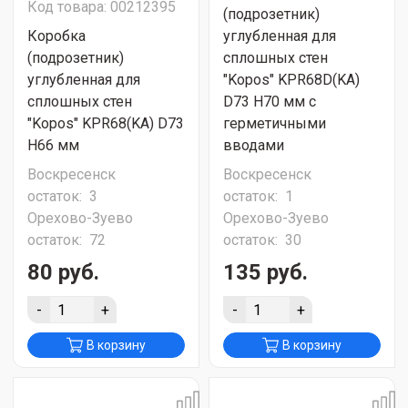
Код товара: 00212395
(подрозетник)
Коробка
углубленная для
(подрозетник)
сплошных стен
углубленная для
"Kopos" KPR68D(KA)
сплошных стен
D73 H70 мм с
"Kopos" KPR68(KA) D73
герметичными
H66 мм
вводами
Воскресенск
Воскресенск
остаток:
3
остаток:
1
Орехово-Зуево
Орехово-Зуево
остаток:
72
остаток:
30
80 руб.
135 руб.
-
+
-
+
В корзину
В корзину