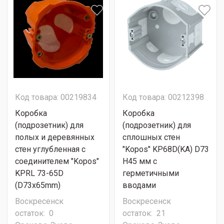
Код товара: 00219834
Код товара: 00212398
Коробка
Коробка
(подрозетник) для
(подрозетник) для
полых и деревянных
сплошных стен
стен углубленная с
"Kopos" KP68D(KA) D73
соединителем "Kopos"
H45 мм с
KPRL 73-65D
герметичными
(D73х65mm)
вводами
Воскресенск
Воскресенск
остаток:
0
остаток:
21