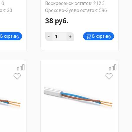
:
0
Воскресенск
остаток:
212.3
ок:
33
Орехово-Зуево
остаток:
596
38 руб.
-
+
В корзину
В корзину