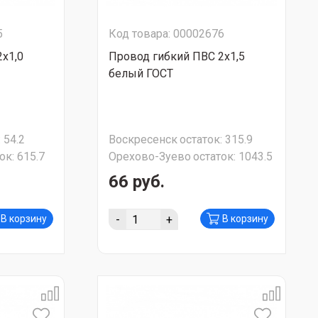
5
Код товара: 00002676
х1,0
Провод гибкий ПВС 2х1,5
белый ГОСТ
:
54.2
Воскресенск
остаток:
315.9
ок:
615.7
Орехово-Зуево
остаток:
1043.5
66 руб.
-
+
В корзину
В корзину