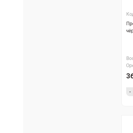
Ко
Пр
чё
Во
Ор
36
-