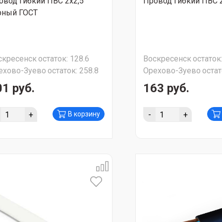
овод гибкий ПВС 2х2,5
Провод гибкий ПВС 2
рный ГОСТ
скресенск
остаток:
128.6
Воскресенск
остаток
ехово-Зуево
остаток:
258.8
Орехово-Зуево
остат
01 руб.
163 руб.
+
-
+
В корзину