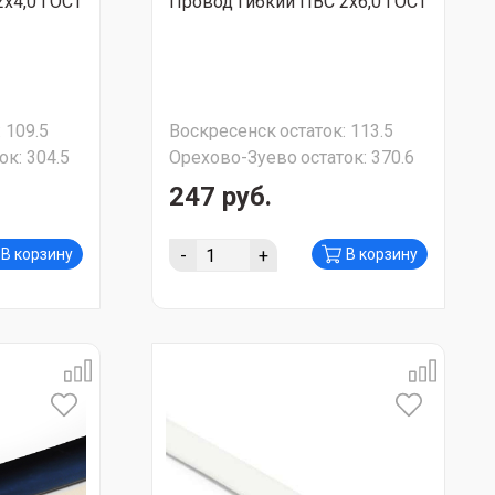
х4,0 ГОСТ
Провод гибкий ПВС 2х6,0 ГОСТ
:
109.5
Воскресенск
остаток:
113.5
ок:
304.5
Орехово-Зуево
остаток:
370.6
247 руб.
-
+
В корзину
В корзину