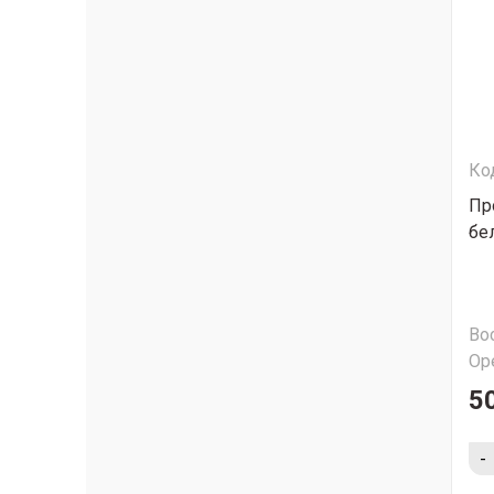
Ко
Пр
бе
Во
Ор
50
-