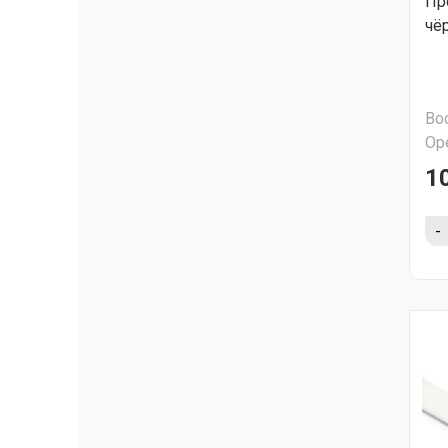
Пр
чё
Во
Ор
1
-