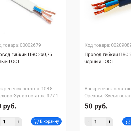
д товара: 00002679
Код товара: 0020908
овод гибкий ПВС 3х0,75
Провод гибкий ПВС 
лый ГОСТ
чёрный ГОСТ
скресенск
остаток:
108.8
Воскресенск
остаток
ехово-Зуево
остаток:
377.1
Орехово-Зуево
остат
 руб.
50 руб.
+
-
+
В корзину