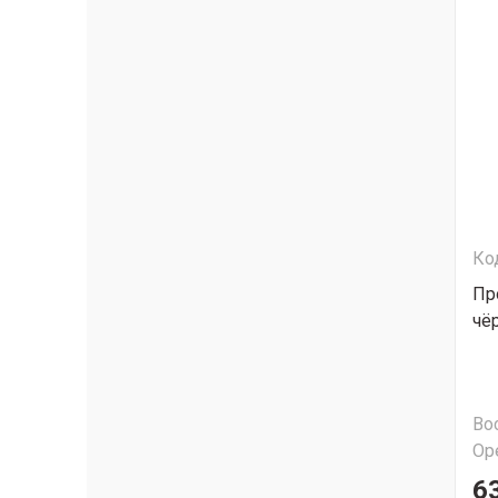
Ко
Пр
чё
Во
Ор
63