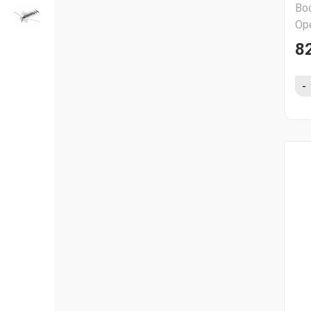
Во
Ор
82
-