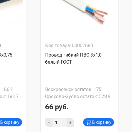
9
Код товара: 00002680
3х0,75
Провод гибкий ПВС 3х1,0
белый ГОСТ
:
166.2
Воскресенск
остаток:
175
ок:
183.7
Орехово-Зуево
остаток:
528.9
66 руб.
-
+
В корзину
В корзину