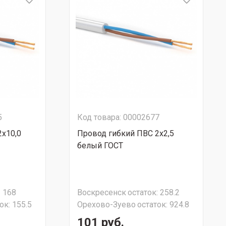
5
Код товара: 00002677
2х10,0
Провод гибкий ПВС 2х2,5
белый ГОСТ
:
168
Воскресенск
остаток:
258.2
ок:
155.5
Орехово-Зуево
остаток:
924.8
101 руб.