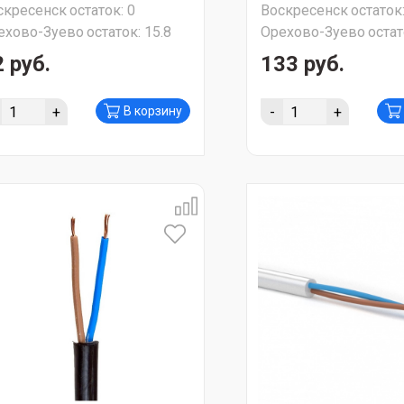
скресенск
остаток:
0
Воскресенск
остаток
ехово-Зуево
остаток:
15.8
Орехово-Зуево
остат
 руб.
133 руб.
+
-
+
В корзину