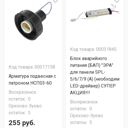
Код товара: 00031845
Блок аварийного
питания (БАП) "ЭРА"
Код товара: 00017158
для панели SPL-
Арматура подвесная с
5/6/7/9 (A) (необходим
патроном НСП03-60
LED-драйвер) СУПЕР
Воскресенск
АКЦИЯ!!!
остаток:
0
Воскресенск
Орехово-Зуево
остаток:
0
остаток:
5
Орехово-Зуево
255 руб.
остаток:
5