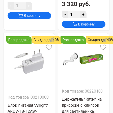
3 320 руб.
-
+
-
+
В корзину
В корзину
Распродажа
Скидка до -40%
Распродажа
Скидка до -40
Код товара: 00220103
Код товара: 00218088
Держатель "Ritter" на
Блок питания "Arlight"
присоске с клипсой
ARDV-18-12AW-
для светильника,