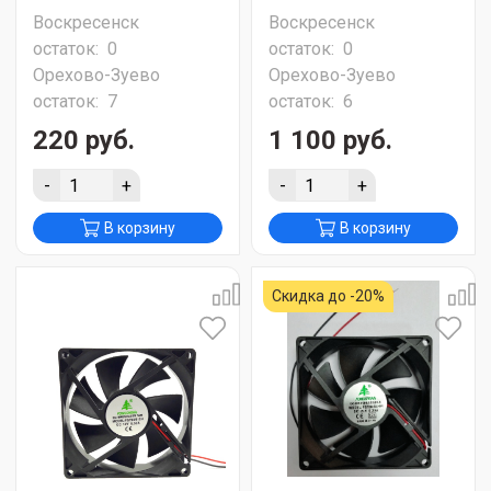
Воскресенск
Воскресенск
остаток:
0
остаток:
0
Орехово-Зуево
Орехово-Зуево
остаток:
7
остаток:
6
220 руб.
1 100 руб.
-
+
-
+
В корзину
В корзину
Скидка до -20%