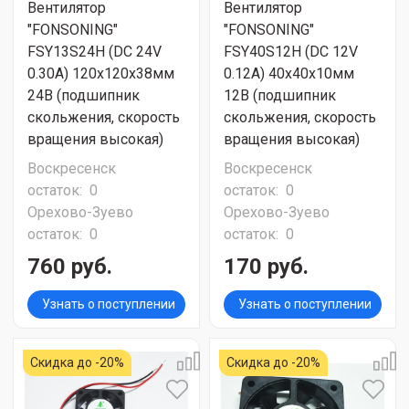
Вентилятор
Вентилятор
"FONSONING"
"FONSONING"
FSY13S24H (DC 24V
FSY40S12H (DC 12V
0.30A) 120х120х38мм
0.12A) 40х40х10мм
24В (подшипник
12В (подшипник
скольжения, скорость
скольжения, скорость
вращения высокая)
вращения высокая)
Воскресенск
Воскресенск
остаток:
0
остаток:
0
Орехово-Зуево
Орехово-Зуево
остаток:
0
остаток:
0
760 руб.
170 руб.
Узнать о поступлении
Узнать о поступлении
Скидка до -20%
Скидка до -20%