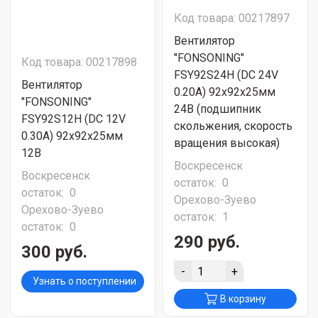
Код товара: 00217897
Вентилятор
"FONSONING"
Код товара: 00217898
FSY92S24H (DC 24V
Вентилятор
0.20A) 92х92х25мм
"FONSONING"
24В (подшипник
FSY92S12H (DC 12V
скольжения, скорость
0.30A) 92х92х25мм
вращения высокая)
12В
Воскресенск
Воскресенск
остаток:
0
остаток:
0
Орехово-Зуево
Орехово-Зуево
остаток:
1
остаток:
0
290 руб.
300 руб.
-
+
Узнать о поступлении
В корзину