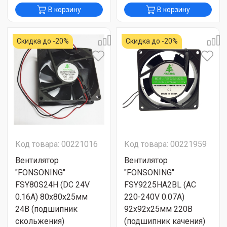
В корзину
В корзину
Скидка до -20%
Скидка до -20%
Код товара: 00221016
Код товара: 00221959
Вентилятор
Вентилятор
"FONSONING"
"FONSONING"
FSY80S24H (DC 24V
FSY9225HA2BL (AC
0.16A) 80х80х25мм
220-240V 0.07A)
24В (подшипник
92х92х25мм 220В
скольжения)
(подшипник качения)