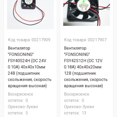
Код товара: 00217909
Код товара: 00217907
Вентилятор
Вентилятор
"FONSONING"
"FONSONING"
FSY40S24H (DC 24V
FSY42S12H (DC 12V
0.10A) 40х40х10мм
0.18A) 40х40х20мм
24В (подшипник
12В (подшипник
скольжения, скорость
скольжения, скорость
вращения высокая)
вращения высокая)
Воскресенск
Воскресенск
остаток:
0
остаток:
0
Орехово-Зуево
Орехово-Зуево
остаток:
5
остаток:
13