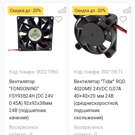
Скидка до -20%
Скидка до -20%
Код товара: 00221960
Код товара: 00215671
Вентилятор
Вентилятор "Tidar" RQD
"FONSONING"
4020MS 24VDC 0,07А
FSY93B24H (DC 24V
40×40×20 мм 24В
0.45A) 92х92х38мм
(среднескоростной,
24В (подшипник
подшипник
качения)
скольжения)
Воскресенск
Воскресенск
остаток:
0
остаток:
0