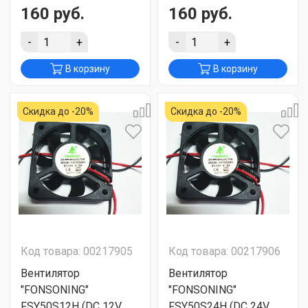
160 руб.
160 руб.
-
+
-
+
В корзину
В корзину
Скидка до -20%
Скидка до -20%
Код товара: 00217905
Код товара: 00217906
Вентилятор
Вентилятор
"FONSONING"
"FONSONING"
FSY50S12H (DC 12V
FSY50S24H (DC 24V