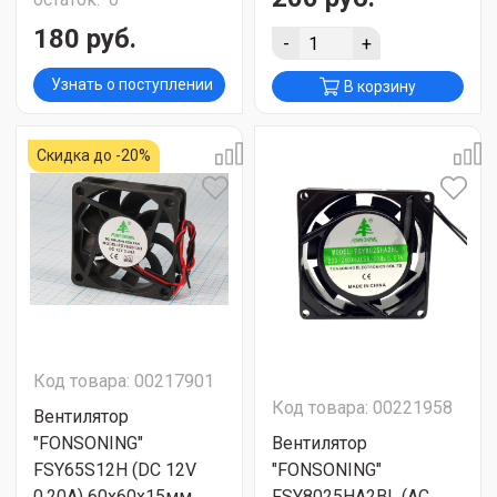
180 руб.
-
+
Узнать о поступлении
В корзину
Скидка до -20%
Код товара: 00217901
Код товара: 00221958
Вентилятор
"FONSONING"
Вентилятор
FSY65S12H (DC 12V
"FONSONING"
0.20A) 60х60х15мм
FSY8025HA2BL (AC