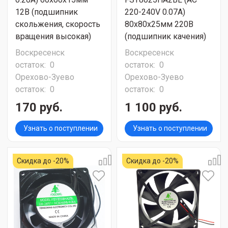
12В (подшипник
220-240V 0.07A)
скольжения, скорость
80х80х25мм 220В
вращения высокая)
(подшипник качения)
Воскресенск
Воскресенск
остаток:
0
остаток:
0
Орехово-Зуево
Орехово-Зуево
остаток:
0
остаток:
0
170 руб.
1 100 руб.
Узнать о поступлении
Узнать о поступлении
Скидка до -20%
Скидка до -20%