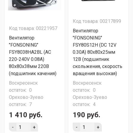
Код товара: 00217899
Код товара: 00221957
Вентилятор
Вентилятор
"FONSONING"
"FONSONING"
FSY80S12H (DC 12V
FSY8038HA2BL (AC
0.30A) 80х80х25мм
220-240V 0.08A)
12В (подшипник
80х80х38мм 220В
скольжения, скорость
(подшипник качения)
вращения высокая)
Воскресенск
Воскресенск
остаток:
0
остаток:
0
Орехово-Зуево
Орехово-Зуево
остаток:
7
остаток:
4
1 410 руб.
190 руб.
-
+
-
+