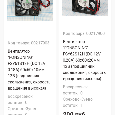
Код товара: 00217900
Вентилятор
Код товара: 00217903
"FONSONING"
Вентилятор
FSY62S12H (DC 12V
"FONSONING"
0.20A) 60х60х20мм
FSY61S12H (DC 12V
12В (подшипник
0.18A) 60х60х10мм
скольжения, скорость
12В (подшипник
вращения высокая)
скольжения, скорость
Воскресенск
вращения высокая)
остаток:
0
Воскресенск
Орехово-Зуево
остаток:
0
остаток:
1
Орехово-Зуево
200 руб.
остаток:
0