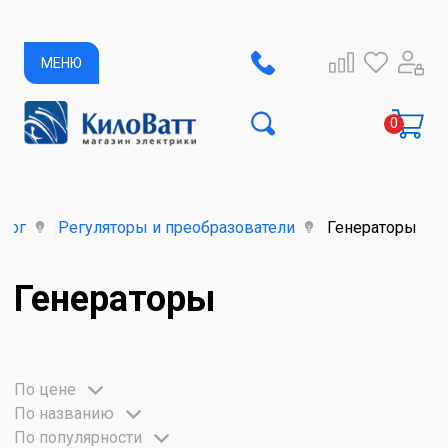
МЕНЮ
алог
Регуляторы и преобразователи
Генераторы
Генераторы
По цене
По названию
По популярности