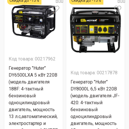
Скидка до -15%
Скидка до -15%
Код товара: 00217962
Генератор "Huter"
Код товара: 00217878
DY6500LXA 5 кВт 220В
(модель двигателя
Генератор "Huter"
188F: 4-тактный
DY8000L 6,5 кВт 220В
бензиновый
(модель двигателя JF-
одноцилиндровый
420: 4-тактный
двигатель, мощность
бензиновый
13 л.с,автоматический,
одноцилиндровый
электростартер и
двигатель, мощность