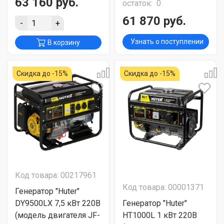
63 160 руб.
остаток:
0
61 870 руб.
-
+
Узнать о поступлении
В корзину
Скидка до -15%
Скидка до -15%
Код товара: 00217961
Код товара: 00001371
Генератор "Huter"
DY9500LX 7,5 кВт 220В
Генератор "Huter"
(модель двигателя JF-
HT1000L 1 кВт 220В