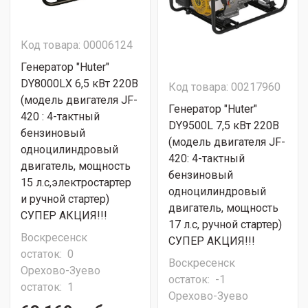
Код товара: 00006124
Генератор "Huter"
DY8000LX 6,5 кВт 220В
Код товара: 00217960
(модель двигателя JF-
Генератор "Huter"
420 : 4-тактный
DY9500L 7,5 кВт 220В
бензиновый
(модель двигателя JF-
одноцилиндровый
420: 4-тактный
двигатель, мощность
бензиновый
15 л.с,электростартер
одноцилиндровый
и ручной стартер)
двигатель, мощность
СУПЕР АКЦИЯ!!!
17 л.с, ручной стартер)
Воскресенск
СУПЕР АКЦИЯ!!!
остаток:
0
Воскресенск
Орехово-Зуево
остаток:
-1
остаток:
1
Орехово-Зуево