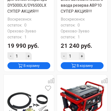
DY5000LX/DY6500LX
ввода резерва АВР10
СУПЕР АКЦИЯ!!!
СУПЕР АКЦИЯ!!!
Воскресенск
Воскресенск
остаток:
0
остаток:
0
Орехово-Зуево
Орехово-Зуево
остаток:
1
остаток:
1
19 990 руб.
21 240 руб.
-
+
-
+
В корзину
В корзину