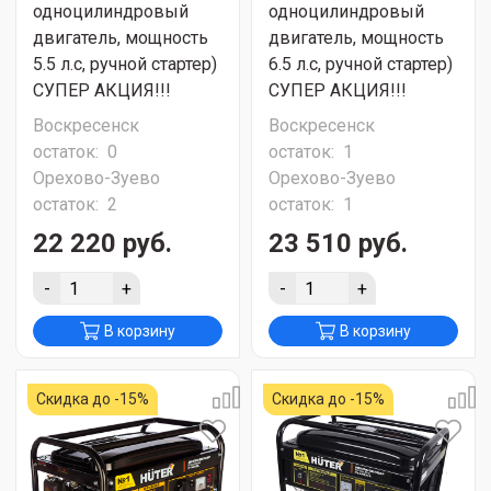
одноцилиндровый
одноцилиндровый
двигатель, мощность
двигатель, мощность
5.5 л.с, ручной стартер)
6.5 л.с, ручной стартер)
СУПЕР АКЦИЯ!!!
СУПЕР АКЦИЯ!!!
Воскресенск
Воскресенск
остаток:
0
остаток:
1
Орехово-Зуево
Орехово-Зуево
остаток:
2
остаток:
1
22 220 руб.
23 510 руб.
-
+
-
+
В корзину
В корзину
Скидка до -15%
Скидка до -15%