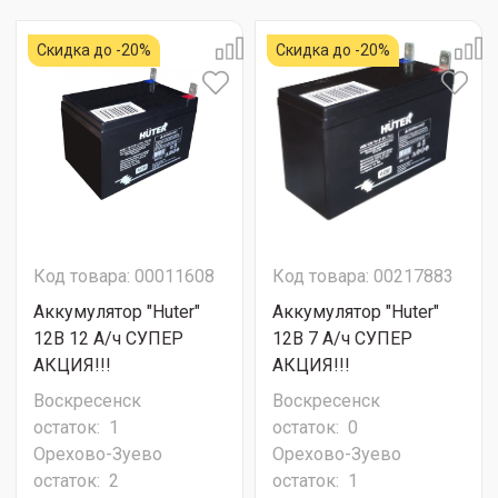
Скидка до -20%
Скидка до -20%
Код товара: 00011608
Код товара: 00217883
Аккумулятор "Huter"
Аккумулятор "Huter"
12В 12 А/ч СУПЕР
12В 7 А/ч СУПЕР
АКЦИЯ!!!
АКЦИЯ!!!
Воскресенск
Воскресенск
остаток:
1
остаток:
0
Орехово-Зуево
Орехово-Зуево
остаток:
2
остаток:
1