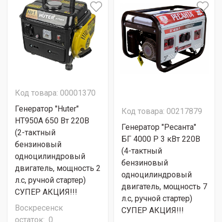
Код товара: 00001370
Генератор "Huter"
Код товара: 00217879
HT950A 650 Вт 220В
Генератор "Ресанта"
(2-тактный
БГ 4000 Р 3 кВт 220В
бензиновый
(4-тактный
одноцилиндровый
бензиновый
двигатель, мощность 2
одноцилиндровый
л.с, ручной стартер)
двигатель, мощность 7
СУПЕР АКЦИЯ!!!
л.с, ручной стартер)
Воскресенск
СУПЕР АКЦИЯ!!!
остаток:
0