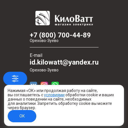
+7 (800) 700-44-89
Орехово-Зуево
E-mail
id.kilowatt@yandex.ru
Орехово-Зуево
Нажимая «ОК» или продолжая работу на сайте,
вы соглашаетесь с
условиями
обработки cookie и ваших
данных о поведении на сайте, необходимых
для аналитики. Запретить обработку cookie вы можете
через браузер.
Создано в digital-агентстве Легеарт
ОК
Информация о сайте
© 2020—2026 Киловатт