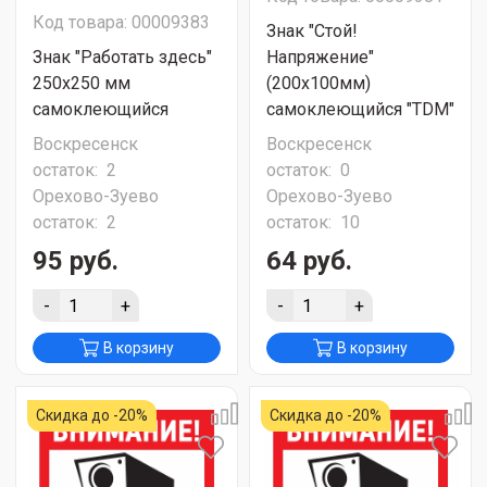
Код товара: 00009383
Знак "Стой!
Знак "Работать здесь"
Напряжение"
250х250 мм
(200х100мм)
самоклеющийся
самоклеющийся "TDM"
Воскресенск
Воскресенск
остаток:
2
остаток:
0
Орехово-Зуево
Орехово-Зуево
остаток:
2
остаток:
10
95 руб.
64 руб.
-
+
-
+
В корзину
В корзину
Скидка до -20%
Скидка до -20%