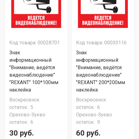
Код товара: 00028701
Код товара: 00030116
Знак
Знак
информационный
информационный
"Внимание, ведётся
"Внимание, ведётся
видеонаблюдение"
видеонаблюдение"
"REXANT" 100*100мм
"REXANT" 200*200мм
наклейка
наклейка
Воскресенск
Воскресенск
остаток:
5
остаток:
6
Орехово-Зуево
Орехово-Зуево
остаток:
6
остаток:
9
30 руб.
60 руб.