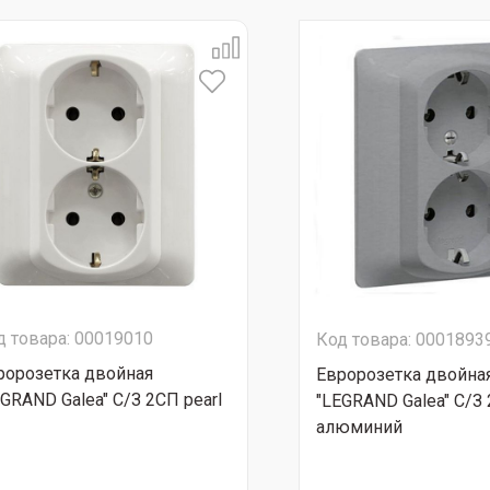
д товара: 00019010
Код товара: 0001893
ророзетка двойная
Евророзетка двойна
EGRAND Galea" С/З 2СП pearl
"LEGRAND Galea" С/З
алюминий