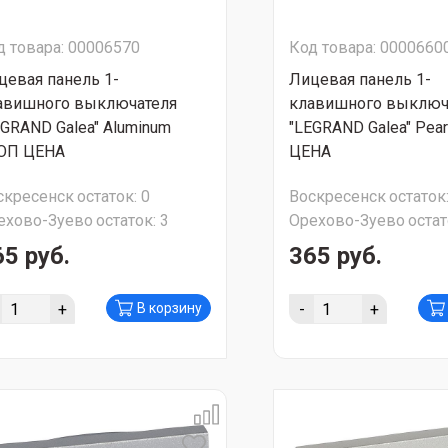
д товара: 00006570
Код товара: 0000660
цевая панель 1-
Лицевая панель 1-
авишного выключателя
клавишного выключ
EGRAND Galea" Aluminum
"LEGRAND Galea" Pea
ОП ЦЕНА
ЦЕНА
скресенск
остаток:
0
Воскресенск
остаток
ехово-Зуево
остаток:
3
Орехово-Зуево
остат
65 руб.
365 руб.
+
-
+
В корзину