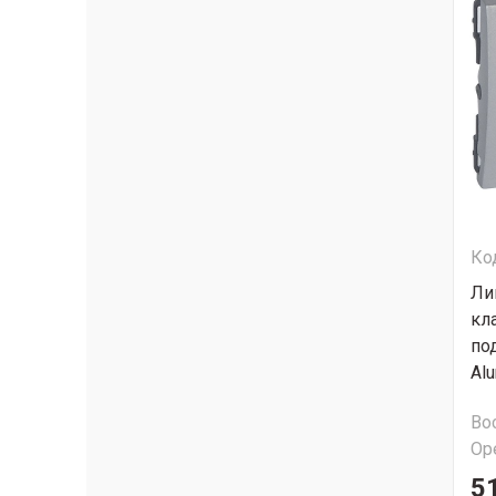
Ко
Ли
кл
по
Al
Во
Ор
5