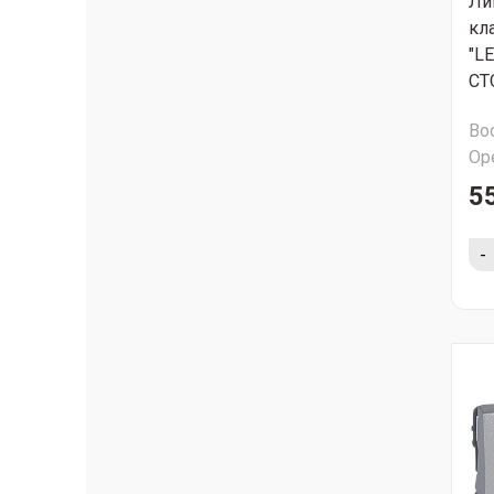
Ли
кл
"L
СТ
Во
Ор
5
-