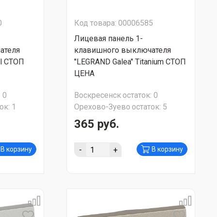
0
Код товара: 00006585
Лицевая панель 1-
ателя
клавишного выключателя
rl СТОП
"LEGRAND Galea" Titanium СТОП
ЦЕНА
:
0
Воскресенск
остаток:
0
ок:
1
Орехово-Зуево
остаток:
5
365 руб.
-
+
В корзину
В корзину