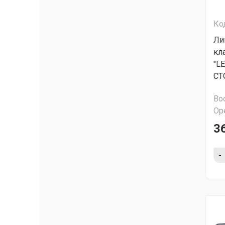
Ко
Ли
кл
"L
СТ
Во
Ор
3
-