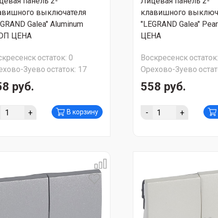
цевая панель 2-
Лицевая панель 2-
авишного выключателя
клавишного выключ
EGRAND Galea" Aluminum
"LEGRAND Galea" Pea
ОП ЦЕНА
ЦЕНА
скресенск
остаток:
0
Воскресенск
остаток
ехово-Зуево
остаток:
17
Орехово-Зуево
остат
58 руб.
558 руб.
+
-
+
В корзину