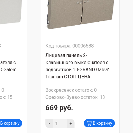
3
Код товара: 00006588
Лицевая панель 2-
теля с
клавишного выключателя с
 Galea"
подсветкой "LEGRAND Galea"
Titanium СТОП ЦЕНА
:
0
Воскресенск
остаток:
0
ок:
15
Орехово-Зуево
остаток:
13
669 руб.
-
+
В корзину
В корзину