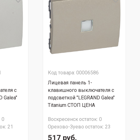
1
Код товара: 00006586
Лицевая панель 1-
теля с
клавишного выключателя с
 Galea"
подсветкой "LEGRAND Galea"
Titanium СТОП ЦЕНА
:
0
Воскресенск
остаток:
0
ок:
21
Орехово-Зуево
остаток:
23
517 руб.