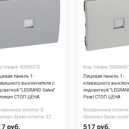
д товара: 00006572
Код товара: 0000660
цевая панель 1-
Лицевая панель 1-
авишного выключателя с
клавишного выключа
дсветкой "LEGRAND Galea"
подсветкой "LEGRAND
uminum СТОП ЦЕНА
Pearl СТОП ЦЕНА
скресенск
остаток:
0
Воскресенск
остаток
ехово-Зуево
остаток:
22
Орехово-Зуево
остат
17 руб.
517 руб.