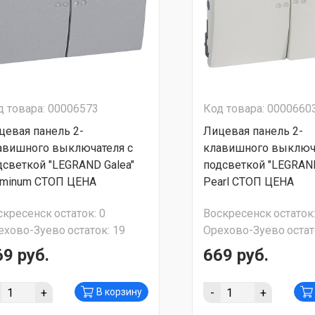
д товара: 00006573
Код товара: 0000660
цевая панель 2-
Лицевая панель 2-
авишного выключателя с
клавишного выключа
дсветкой "LEGRAND Galea"
подсветкой "LEGRAND
uminum СТОП ЦЕНА
Pearl СТОП ЦЕНА
скресенск
остаток:
0
Воскресенск
остаток
ехово-Зуево
остаток:
19
Орехово-Зуево
остат
69 руб.
669 руб.
+
-
+
В корзину