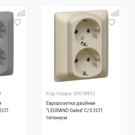
9
Код товара: 00018832
я
Евророзетка двойная
 2СП
"LEGRAND Galea" С/З 2СП
титаниум