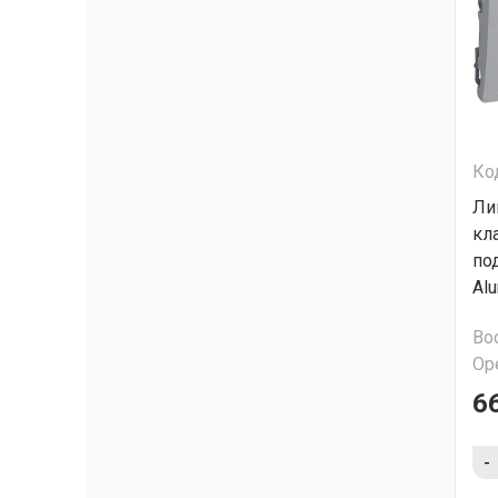
Ко
Ли
кл
по
Al
Во
Ор
6
-