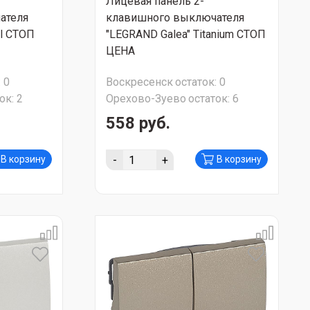
Лицевая панель 2-
ателя
клавишного выключателя
rl СТОП
"LEGRAND Galea" Titanium СТОП
ЦЕНА
:
0
Воскресенск
остаток:
0
ок:
2
Орехово-Зуево
остаток:
6
558 руб.
-
+
В корзину
В корзину