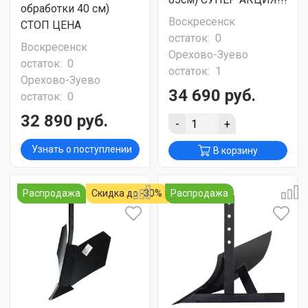
обработки 40 см)
Воскресенск
СТОП ЦЕНА
остаток:
0
Воскресенск
Орехово-Зуево
остаток:
0
остаток:
1
Орехово-Зуево
34 690 руб.
остаток:
0
32 890 руб.
-
+
Узнать о поступлении
В корзину
Распродажа
Скидка до -30%
Распродажа