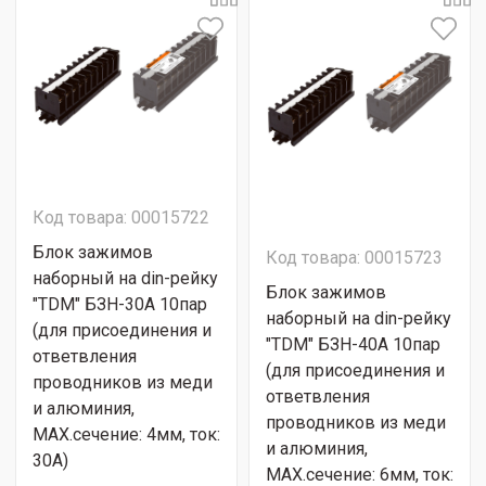
Код товара: 00015722
Блок зажимов
Код товара: 00015723
наборный на din-рейку
Блок зажимов
"TDM" БЗН-30А 10пар
наборный на din-рейку
(для присоединения и
"TDM" БЗН-40А 10пар
ответвления
(для присоединения и
проводников из меди
ответвления
и алюминия,
проводников из меди
МАХ.сечение: 4мм, ток:
и алюминия,
30А)
МАХ.сечение: 6мм, ток: