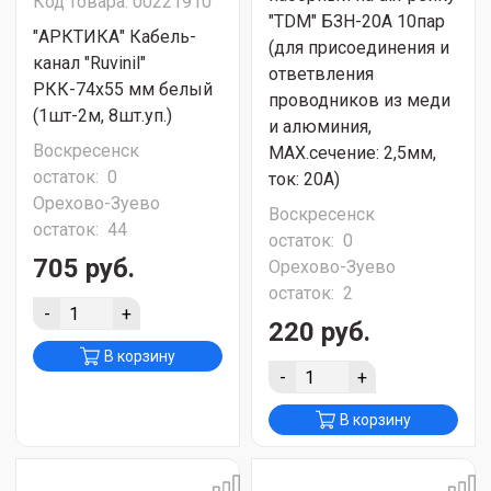
Код товара: 00221910
"TDM" БЗН-20А 10пар
"АРКТИКА" Кабель-
(для присоединения и
канал "Ruvinil"
ответвления
РКК-74х55 мм белый
проводников из меди
(1шт-2м, 8шт.уп.)
и алюминия,
Воскресенск
МАХ.сечение: 2,5мм,
остаток:
0
ток: 20А)
Орехово-Зуево
Воскресенск
остаток:
44
остаток:
0
705 руб.
Орехово-Зуево
остаток:
2
-
+
220 руб.
В корзину
-
+
В корзину