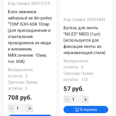
Код товара: 00015724
Блок зажимов
наборный на din-рейку
Код товара: 00034442
"TDM" БЗН-60А 10пар
Бугель для ленты
(для присоединения и
"NILED" NВ20 (1шт)
ответвления
(используется для
проводников из меди
фиксации ленты из
и алюминия,
нержавеющей стали)
МАХ.сечение: 10мм,
Воскресенск
ток: 60А)
остаток:
6
Воскресенск
Орехово-Зуево
остаток:
5
остаток:
133
Орехово-Зуево
57 руб.
остаток:
5
708 руб.
-
+
-
+
В корзину