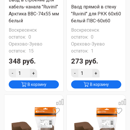
кабель-канала "Ruvinil"
Ввод прямой в стену
Арктика ВВС-74х55 мм
"Ruvinil" для РКК 60х60
белый
белый ПВС-60х60
Воскресенск
Воскресенск
остаток:
0
остаток:
0
Орехово-Зуево
Орехово-Зуево
остаток:
15
остаток:
1
348 руб.
273 руб.
-
+
-
+
В корзину
В корзину