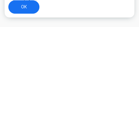
ОК
+7 (800) 700-44-89
Орехово-Зуево
E-mail
id.kilowatt@yandex.ru
Орехово-Зуево