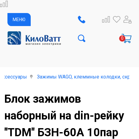
МЕНЮ
 аксессуары
Зажимы WAGO, клеммные колодки, скрутки
Блок зажимов
наборный на din-рейку
"TDM" БЗН-60А 10пар