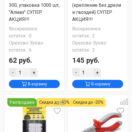
300, упаковка 1000 шт,
(крепление без дрели
"Алмаз" СУПЕР
и гвоздей) СУПЕР
АКЦИЯ!!!
АКЦИЯ!!!
Воскресенск
Воскресенск
остаток:
0
остаток:
2
Орехово-Зуево
Орехово-Зуево
остаток:
6
остаток:
2
62 руб.
145 руб.
-
+
-
+
В корзину
В корзину
Распродажа
Скидка до -40%
Скидка до -20%