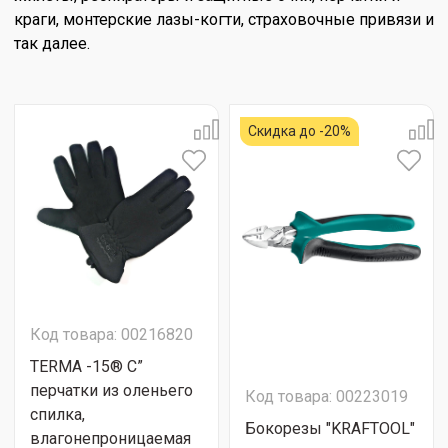
краги, монтерские лазы-когти, страховочные привязи и
так далее.
Скидка до -20%
Код товара: 00216820
TERMA -15® C”
перчатки из оленьего
Код товара: 00223019
спилка,
Бокорезы "KRAFTOOL"
влагонепроницаемая