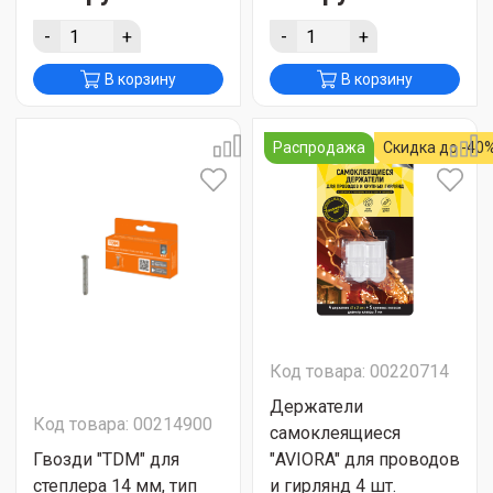
-
+
-
+
В корзину
В корзину
Распродажа
Скидка до -40
Код товара: 00220714
Держатели
Код товара: 00214900
самоклеящиеся
Гвозди "TDM" для
"AVIORA" для проводов
степлера 14 мм, тип
и гирлянд 4 шт.