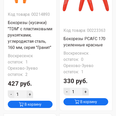
Код товара: 00214893
Бокорезы (кусачки)
"TDM" с пластиковыми
Код товара: 00223363
рукоятками,
Бокорезы PCAFC 170
углеродистая сталь,
усиленные красные
160 мм, серия "Гранит"
Воскресенск
Воскресенск
остаток:
0
остаток:
1
Орехово-Зуево
Орехово-Зуево
остаток:
1
остаток:
2
330 руб.
427 руб.
-
+
-
+
В корзину
В корзину