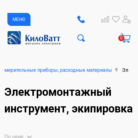
МЕНЮ
-измерительные приборы, расходные материалы
Элект
Электромонтажный
инструмент, экипировка
По цене