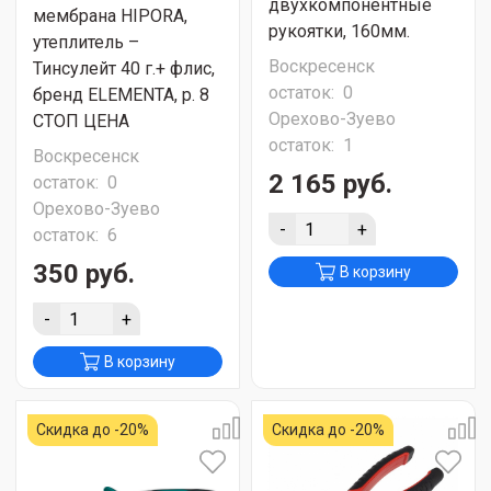
двухкомпонентные
мембрана HIPORA,
рукоятки, 160мм.
утеплитель –
Воскресенск
Тинсулейт 40 г.+ флис,
остаток:
0
бренд ELEMENTA, р. 8
Орехово-Зуево
СТОП ЦЕНА
остаток:
1
Воскресенск
2 165 руб.
остаток:
0
Орехово-Зуево
-
+
остаток:
6
350 руб.
В корзину
-
+
В корзину
Скидка до -20%
Скидка до -20%