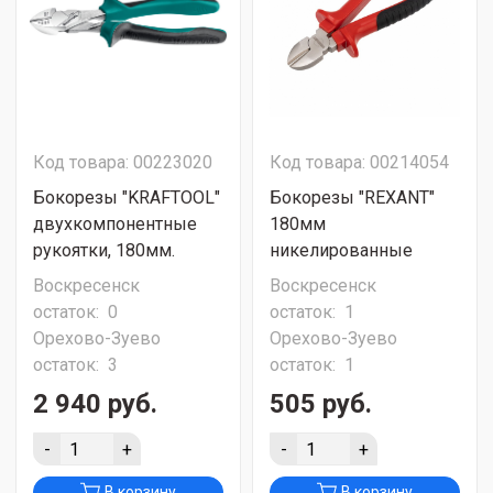
Код товара: 00223020
Код товара: 00214054
Бокорезы "KRAFTOOL"
Бокорезы "REXANT"
двухкомпонентные
180мм
рукоятки, 180мм.
никелированные
Воскресенск
Воскресенск
остаток:
0
остаток:
1
Орехово-Зуево
Орехово-Зуево
остаток:
3
остаток:
1
2 940 руб.
505 руб.
-
+
-
+
В корзину
В корзину