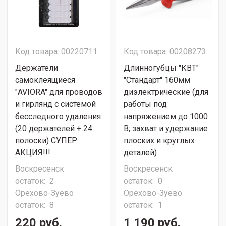
Код товара: 00220711
Код товара: 00208273
Держатели
Длинногубцы "КВТ"
самоклеящиеся
"Стандарт" 160мм
"AVIORA" для проводов
диэлектрические (для
и гирлянд с системой
работы под
бесследного удаления
напряжением до 1000
(20 держателей + 24
В; захват и удержание
полоски) СУПЕР
плоских и круглых
АКЦИЯ!!!
деталей)
Воскресенск
Воскресенск
остаток:
2
остаток:
0
Орехово-Зуево
Орехово-Зуево
остаток:
8
остаток:
1
220 руб.
1 190 руб.