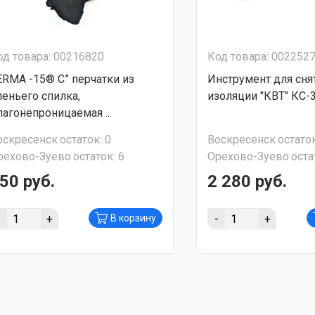
од товара: 00216820
Код товара: 002252
ERMA -15® C” перчатки из
Инструмент для сня
леньего спилка,
изоляции "КВТ" КС-
лагонепроницаемая ...
оскресенск
остаток:
0
Воскресенск
остаток
рехово-Зуево
остаток:
6
Орехово-Зуево
оста
50 руб.
2 280 руб.
-
+
-
+
В корзину