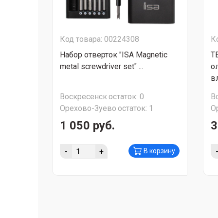
Код товара: 00224308
К
Набор отверток "ISA Magnetic
T
metal screwdriver set" ...
о
в
Воскресенск
остаток:
0
В
Орехово-Зуево
остаток:
1
О
1 050 руб.
3
-
+
В корзину