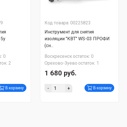
79
Код товара: 00225823
тия
Инструмент для снятия
35у
изоляции "КВТ" WS-03 ПРОФИ
(сн...
:
0
Воскресенск
остаток:
0
ток:
2
Орехово-Зуево
остаток:
1
1 680 руб.
-
+
В корзину
В корзину