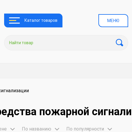
Каталог товаров
МЕНЮ
сигнализации
едства пожарной сигнал
ене
По названию
По популярности