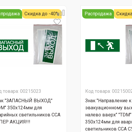
спродажа
Скидка до -40%
Распродажа
Скидка
д товара: 00215023
Код товара: 0021500
ак "ЗАПАСНЫЙ ВЫХОД"
Знак "Направление к
DM" 350х124мм для
эвакуационному вы
арийных светильников ССА
налево вверх" "TDM"
ПЕР АКЦИЯ!!!
350х124мм для ава
светильников ССА 