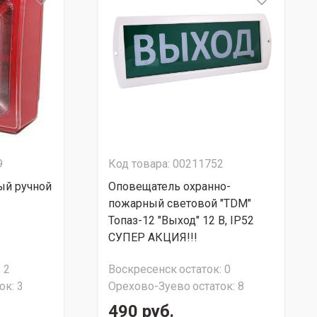
9
Код товара: 00211752
ый ручной
Оповещатель охранно-
пожарный световой "TDM"
Топаз-12 "Выход" 12 В, IP52
СУПЕР АКЦИЯ!!!
:
2
Воскресенск
остаток:
0
ок:
3
Орехово-Зуево
остаток:
8
490 руб.