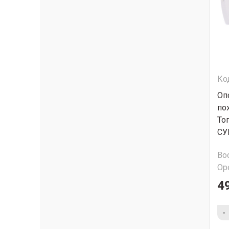
Ко
Оп
по
Топ
СУ
Во
Ор
4
-