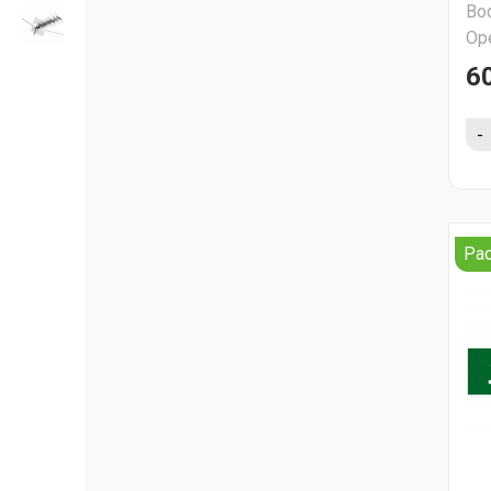
Во
Ор
60
-
Ра