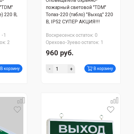
о-
Оповещатель охранно-
"TDM"
пожарный световой "TDM"
) 220 В,
Топаз-220 (табло) "Выход" 220
В, IP52 СУПЕР АКЦИЯ!!!
:
-1
Воскресенск
остаток:
0
ок:
2
Орехово-Зуево
остаток:
1
960 руб.
-
+
В корзину
В корзину