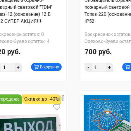
овещатель охранно-
Оповещатель охранн
жарный световой "TDM"
пожарный световой 
аз-12 (основание) 12 В,
Топаз-220 (основание
52 СУПЕР АКЦИЯ!!!
IP52
скресенск
остаток:
0
Воскресенск
остаток
ехово-Зуево
остаток:
4
Орехово-Зуево
остат
20 руб.
700 руб.
+
-
+
В корзину
спродажа
Скидка до -40%