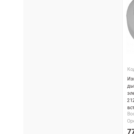
Ко
Из
ды
эл
21
вс
Во
Ор
7