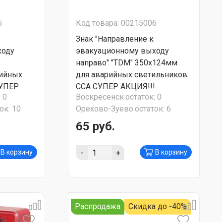
5
Код товара: 00215006
Знак "Направление к
ходу
эвакуационному выходу
направо" "TDM" 350х124мм
рийных
для аварийных светильников
СУПЕР
ССА СУПЕР АКЦИЯ!!!
:
0
Воскресенск
остаток:
0
ок:
10
Орехово-Зуево
остаток:
6
65 руб.
-
+
В корзину
В корзину
Распродажа
Скидка до -40%