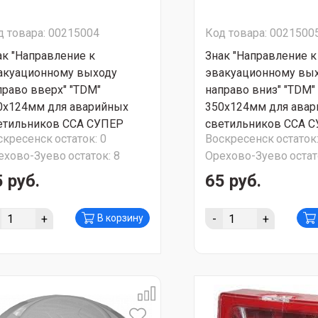
д товара: 00215004
Код товара: 0021500
ак "Направление к
Знак "Направление к
акуационному выходу
эвакуационному вы
право вверх" "TDM"
направо вниз" "TDM"
0х124мм для аварийных
350х124мм для ава
етильников ССА СУПЕР
светильников ССА 
скресенск
остаток:
0
Воскресенск
остаток
ЦИЯ!!!
АКЦИЯ!!!
ехово-Зуево
остаток:
8
Орехово-Зуево
остат
 руб.
65 руб.
+
-
+
В корзину