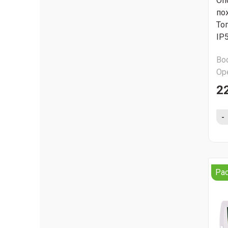
Оп
по
Топ
IP
Во
Ор
2
-
Ра