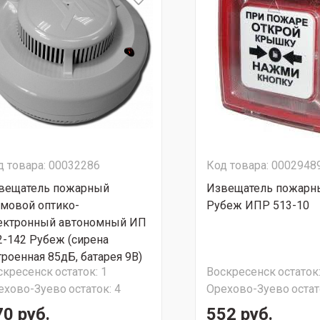
д товара: 00032286
Код товара: 0002948
вещатель пожарный
Извещатель пожарн
мовой оптико-
Рубеж ИПР 513-10
ектронный автономный ИП
2-142 Рубеж (сирена
троенная 85дБ, батарея 9В)
скресенск
остаток:
1
Воскресенск
остаток
ехово-Зуево
остаток:
4
Орехово-Зуево
остат
70 руб.
552 руб.