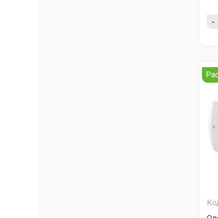
-
Ра
Ко