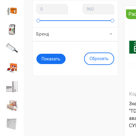
Ра
Бренд
Сбросить
Ко
Зн
"T
ав
СУ