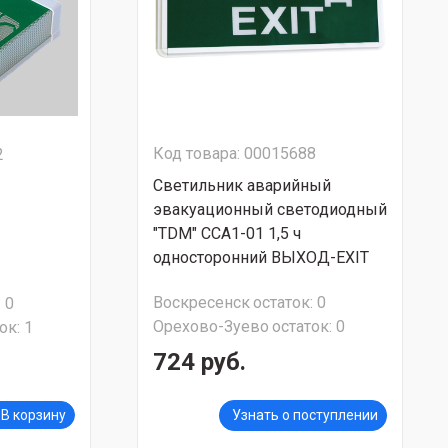
Код товара: 00015688
2
Светильник аварийный
эвакуационный светодиодный
"TDM" ССА1-01 1,5 ч
односторонний ВЫХОД-EXIT
Воскресенск
остаток:
0
:
0
Орехово-Зуево
остаток:
0
ок:
1
724 руб.
В корзину
Узнать о поступлении