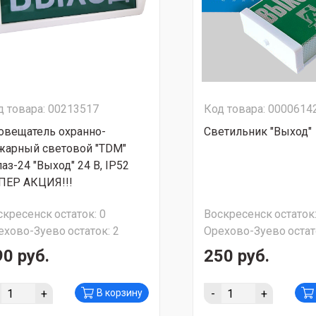
д товара: 00213517
Код товара: 0000614
овещатель охранно-
Светильник "Выход"
жарный световой "TDM"
аз-24 "Выход" 24 В, IP52
ПЕР АКЦИЯ!!!
скресенск
остаток:
0
Воскресенск
остаток
ехово-Зуево
остаток:
2
Орехово-Зуево
остат
90 руб.
250 руб.
+
-
+
В корзину