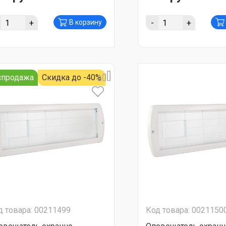
+
-
+
В корзину
спродажа
Скидка до -40%
д товара: 00211499
Код товара: 0021150