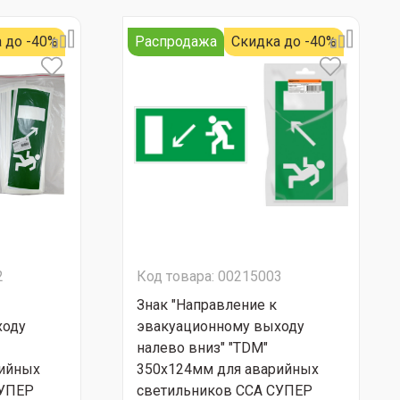
 до -40%
Распродажа
Скидка до -40%
2
Код товара: 00215003
Знак "Направление к
ходу
эвакуационному выходу
налево вниз" "TDM"
рийных
350х124мм для аварийных
СУПЕР
светильников ССА СУПЕР