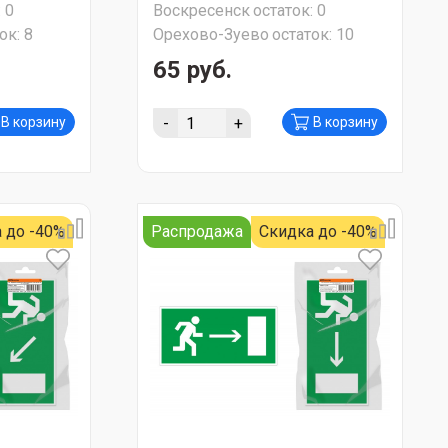
:
0
Воскресенск
остаток:
0
АКЦИЯ!!!
ок:
8
Орехово-Зуево
остаток:
10
65 руб.
-
+
В корзину
В корзину
 до -40%
Распродажа
Скидка до -40%