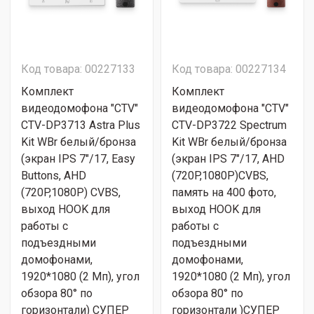
Код товара: 00227133
Код товара: 00227134
Комплект
Комплект
видеодомофона "CTV"
видеодомофона "CTV"
CTV-DP3713 Astra Plus
CTV-DP3722 Spectrum
Kit WBr белый/бронза
Kit WBr белый/бронза
(экран IPS 7"/17, Easy
(экран IPS 7"/17, AHD
Buttons, AHD
(720P,1080P)CVBS,
(720P,1080P) CVBS,
память на 400 фото,
выход HOOK для
выход HOOK для
работы с
работы с
подъездными
подъездными
домофонами,
домофонами,
1920*1080 (2 Мп), угол
1920*1080 (2 Мп), угол
обзора 80° по
обзора 80° по
горизонтали) СУПЕР
горизонтали )СУПЕР