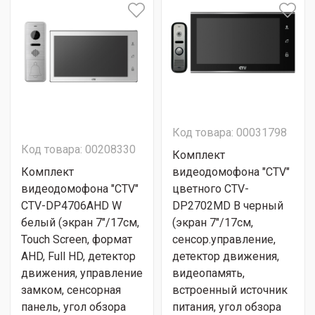
Код товара: 00031798
Код товара: 00208330
Комплект
Комплект
видеодомофона "CTV"
видеодомофона "CTV"
цветного CTV-
CTV-DP4706AHD W
DP2702MD B черный
белый (экран 7"/17см,
(экран 7"/17см,
Touch Screen, формат
сенсор.управление,
AHD, Full HD, детектор
детектор движения,
движения, управление
видеопамять,
замком, сенсорная
встроенный источник
панель, угол обзора
питания, угол обзора