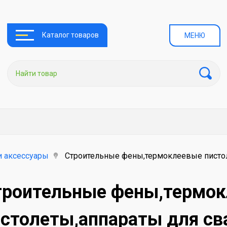
Каталог товаров
МЕНЮ
и аксессуары
Строительные фены,термоклеевые пистоле
троительные фены,термо
столеты,аппараты для сва