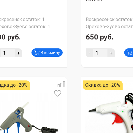
скресенск
остаток:
1
Воскресенск
остаток
ехово-Зуево
остаток:
1
Орехово-Зуево
остат
30 руб.
650 руб.
+
-
+
В корзину
идка до -20%
Скидка до -20%