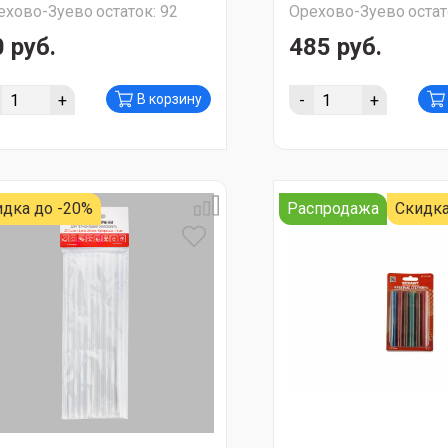
ехово-Зуево
остаток:
92
Орехово-Зуево
остат
 руб.
485 руб.
+
-
+
В корзину
идка до -20%
Распродажа
Скидка