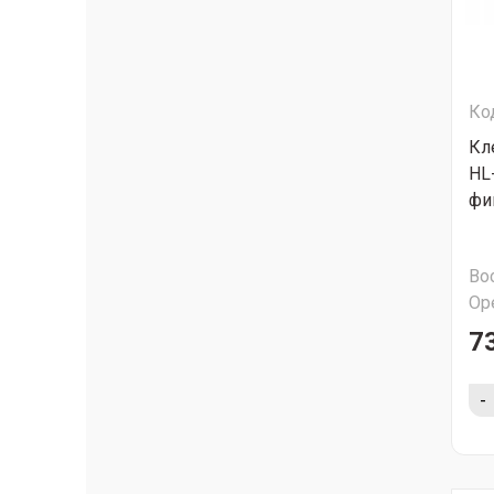
Ко
Кл
HL
фи
Во
Ор
7
-