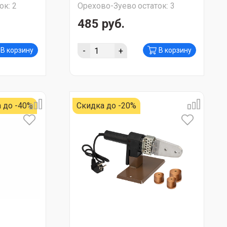
ок:
2
Орехово-Зуево
остаток:
3
485 руб.
-
+
В корзину
В корзину
 до -40%
Скидка до -20%