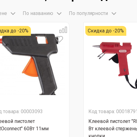
ене
По названию
По популярности
идка до -20%
Скидка до -20%
д товара: 00003093
Код товара: 0001879
еевой пистолет
Клеевой пистолет "R
ROconnect" 60Вт 11мм
Вт клеевой стержень
кнопки