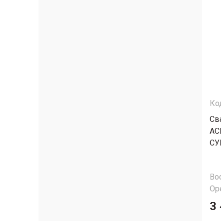
Ко
Св
АС
СУ
Во
Ор
3 