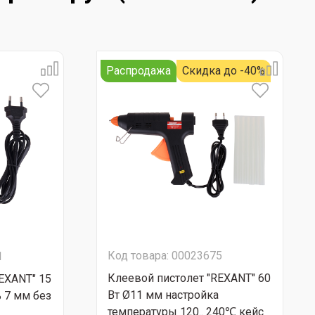
Распродажа
Скидка до -40%
Код товара: 00023675
1
Клеевой пистолет "REXANT" 60
EXANT" 15
Вт Ø11 мм настройка
 7 мм без
температуры 120.. 240℃ кейс