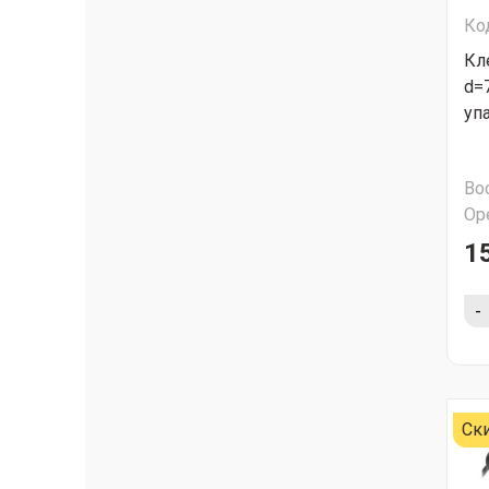
Ко
Кл
d=
упа
Во
Ор
1
-
Ск