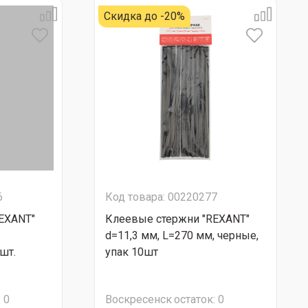
Скидка до -20%
6
Код товара: 00220277
EXANT"
Клеевые стержни "REXANT"
d=11,3 мм, L=270 мм, черные,
шт.
упак 10шт
:
0
Воскресенск
остаток:
0