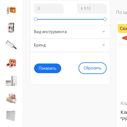
По ц
Ск
Вид инструмента
Бренд
Сбросить
Ко
Кл
"P