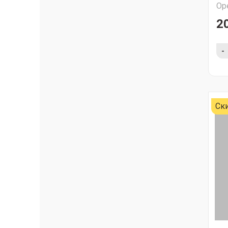
Ор
20
-
Ск