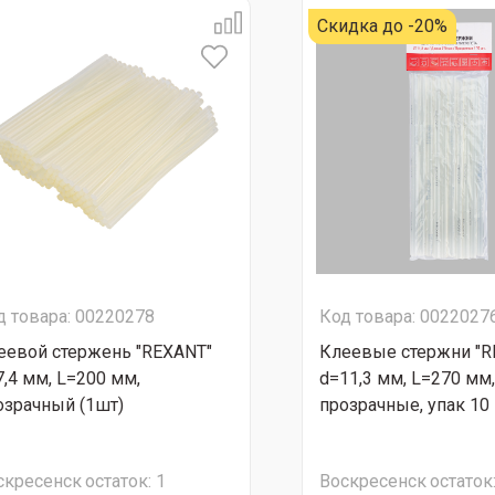
Скидка до -20%
д товара: 00220278
Код товара: 0022027
еевой стержень "REXANT"
Клеевые стержни "R
7,4 мм, L=200 мм,
d=11,3 мм, L=270 мм,
озрачный (1шт)
прозрачные, упак 10 
скресенск
остаток:
1
Воскресенск
остаток