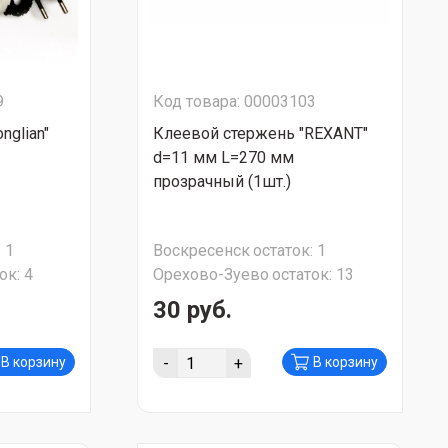
9
Код товара: 00003103
nglian"
Клеевой стержень "REXANT"
d=11 мм L=270 мм
прозрачный (1шт.)
:
1
Воскресенск
остаток:
1
ок:
4
Орехово-Зуево
остаток:
13
30 руб.
-
+
В корзину
В корзину