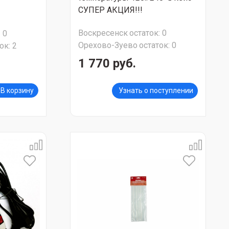
СУПЕР АКЦИЯ!!!
Воскресенск
остаток:
0
:
0
Орехово-Зуево
остаток:
0
ок:
2
1 770 руб.
В корзину
Узнать о поступлении