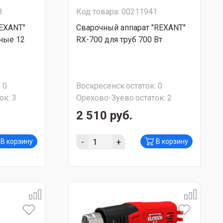
8
Код товара: 00211941
EXANT"
Сварочный аппарат "REXANT"
ные 12
RX-700 для труб 700 Вт
:
0
Воскресенск
остаток:
0
ок:
3
Орехово-Зуево
остаток:
2
2 510 руб.
-
+
В корзину
В корзину