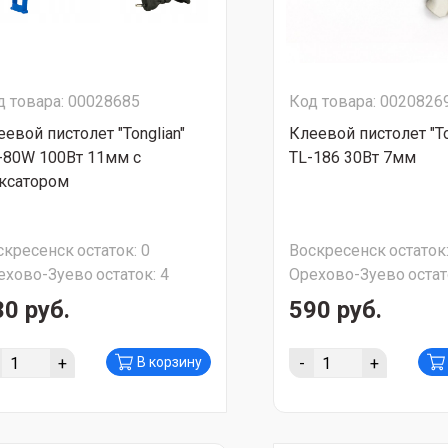
д товара: 00028685
Код товара: 0020826
еевой пистолет "Tonglian"
Клеевой пистолет "To
-80W 100Вт 11мм с
TL-186 30Вт 7мм
ксатором
скресенск
остаток:
0
Воскресенск
остаток
ехово-Зуево
остаток:
4
Орехово-Зуево
остат
30 руб.
590 руб.
+
-
+
В корзину