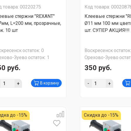
д товара: 00220275
Код товара: 0002087
еевые стержни "REXANT"
Клеевые стержни "R
7мм, L=200 мм, прозрачные,
Ø11 мм 100 мм цвет
к. 10 шт
шт. СУПЕР АКЦИЯ!!!
скресенск
остаток:
0
Воскресенск
остаток
ехово-Зуево
остаток:
1
Орехово-Зуево
остат
50 руб.
350 руб.
+
-
+
В корзину
идка до -15%
Скидка до -15%