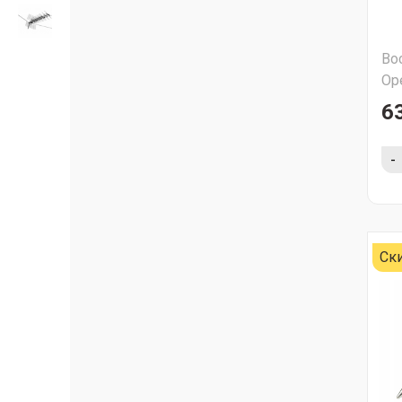
Во
Ор
6
-
Ск