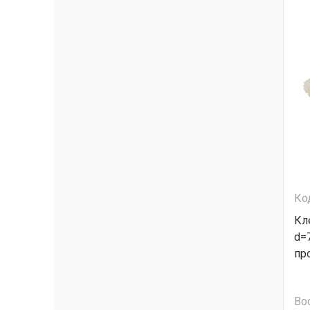
Ко
Кл
d=
пр
Во