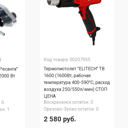
Код товара: 00207955
4
Термопистолет "ELITECH" ТВ
Ресанта"
1600 (1600Вт, рабочая
2000 Вт
температура 400-590°С, расход
воздуха 250/550л/мин) СТОП
ЦЕНА
Воскресенск
остаток:
0
:
0
Орехово-Зуево
остаток:
0
ок:
1
2 580 руб.