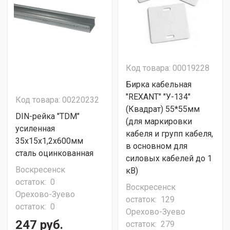
Код товара: 00019228
Бирка кабельная
"REXANT" "У-134"
Код товара: 00220232
(Квадрат) 55*55мм
DIN-рейка "TDM"
(для маркировки
усиленная
кабеля и групп кабеля,
35х15х1,2х600мм
в основном для
сталь оцинкованная
силовых кабелей до 1
Воскресенск
кВ)
остаток:
0
Воскресенск
Орехово-Зуево
остаток:
129
остаток:
0
Орехово-Зуево
247 руб.
остаток:
279