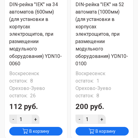
DIN-рейка "IEK" на 34
DIN-рейка "IEK" на 52
автоматов (600мм)
автомата (1000мм)
(для установки в
(для установки в
корпусах
корпусах
электрощитов, при
электрощитов, при
размещении
размещении
модульного
модульного
оборудования) YDN10-
оборудования) YDN10-
0060
0100
Воскресенск
Воскресенск
остаток:
8
остаток:
1
Орехово-Зуево
Орехово-Зуево
остаток:
26
остаток:
8
112 руб.
200 руб.
-
+
-
+
В корзину
В корзину