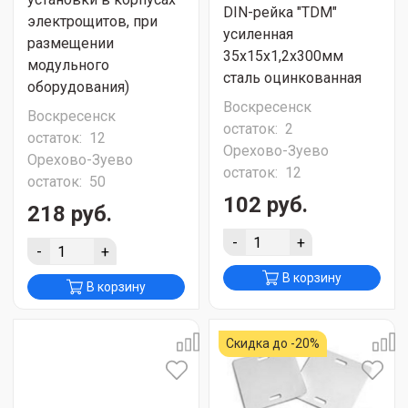
DIN-рейка "TDM"
электрощитов, при
усиленная
размещении
35х15х1,2х300мм
модульного
сталь оцинкованная
оборудования)
Воскресенск
Воскресенск
остаток:
2
остаток:
12
Орехово-Зуево
Орехово-Зуево
остаток:
12
остаток:
50
102 руб.
218 руб.
-
+
-
+
В корзину
В корзину
Скидка до -20%