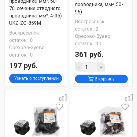
проводника, мм²: 50-
проводника, мм²: 50-
70, сечение отводного
95)
проводника, мм²: 4-35)
Воскресенск
UKZ-ZO-859M
остаток:
2
Воскресенск
Орехово-Зуево
остаток:
0
остаток:
10
Орехово-Зуево
361 руб.
остаток:
0
197 руб.
-
+
Узнать о поступлении
В корзину