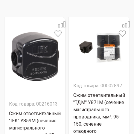
Код товара: 00002897
Сжим ответвительный
"ТДМ" У871M (сечение
Код товара: 00216013
магистрального
Сжим ответвительный
проводника, мм²: 95-
"IEK" У859М (сечение
150, сечение
магистрального
отводного