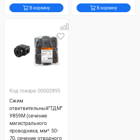
В корзину
В корзину
Код товара: 00002895
Сжим
ответвительный"ТДМ"
У859М (сечение
магистрального
проводника, мм²: 50-
70, сечение отводного