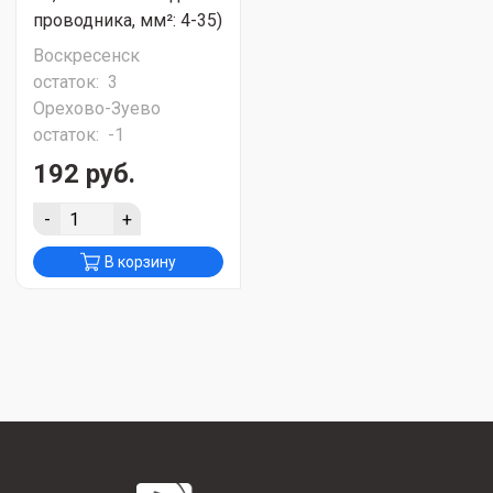
проводника, мм²: 4-35)
Воскресенск
остаток:
3
Орехово-Зуево
остаток:
-1
192 руб.
-
+
В корзину