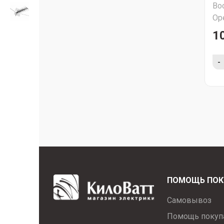
Во
об
Ор
1
-
ПОМОЩЬ ПОК
Самовывоз
Помощь покуп