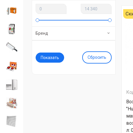
Ск
Бренд
Сбросить
Ко
Во
"Hu
ма
воз
л: 