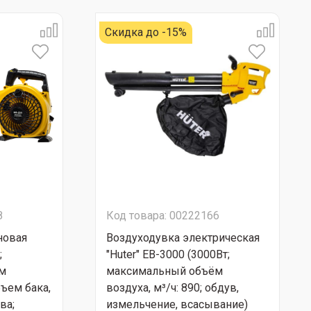
Скидка до -15%
8
Код товара: 00222166
новая
Воздуходувка электрическая
;
"Huter" EB-3000 (3000Вт;
м
максимальный объём
бъем бака,
воздуха, м³/ч: 890; обдув,
ва;
измельчение, всасывание)