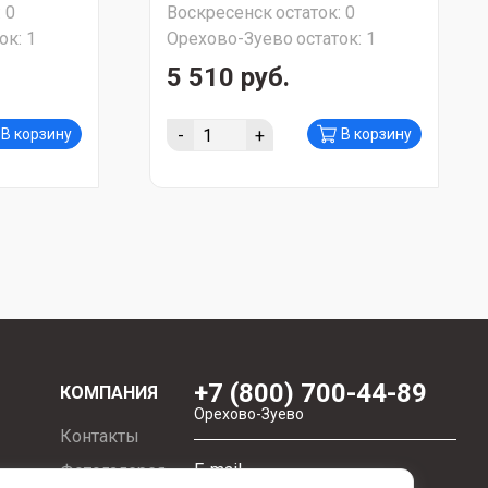
:
0
Воскресенск
остаток:
0
 и
СУПЕР АКЦИЯ!!!
ок:
1
Орехово-Зуево
остаток:
1
) СУПЕР
5 510 руб.
-
+
В корзину
В корзину
+7 (800) 700-44-89
КОМПАНИЯ
Орехово-Зуево
Контакты
E-mail
Фотогалерея