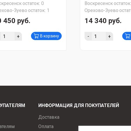
скресенск
остаток:
0
Воскресенск
остаток
дува) СУПЕР АКЦИЯ!!!
функция всасывания
ехово-Зуево
остаток:
1
Орехово-Зуево
остат
измельчения мусора
АКЦИЯ!!!
0 450 руб.
14 340 руб.
+
-
+
В корзину
УПАТЕЛЯМ
ИНФОРМАЦИЯ ДЛЯ ПОКУПАТЕЛЕЙ
Доставка
ателям
Оплата