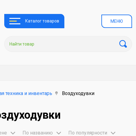
Каталог товаров
МЕНЮ
я техника и инвентарь
Воздуходувки
оздуходувки
ене
По названию
По популярности