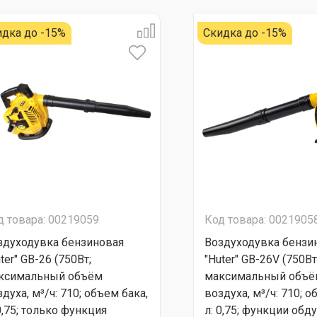
идка до -15%
Скидка до -15%
д товара: 00219059
Код товара: 0021905
здуходувка бензиновая
Воздуходувка бензи
ter" GB-26 (750Вт;
"Huter" GB-26V (750Вт
ксимальный объём
максимальный объё
духа, м³/ч: 710; объем бака,
воздуха, м³/ч: 710; о
0,75; только функция
л: 0,75; функции обду