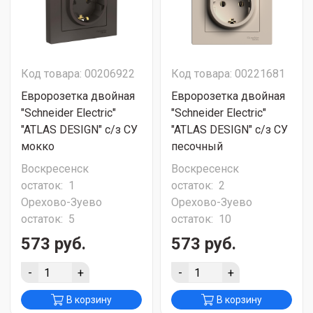
Код товара: 00206922
Код товара: 00221681
Евророзетка двойная
Евророзетка двойная
"Schneider Electric"
"Schneider Electric"
"ATLAS DESIGN" с/з СУ
"ATLAS DESIGN" с/з СУ
мокко
песочный
Воскресенск
Воскресенск
остаток:
1
остаток:
2
Орехово-Зуево
Орехово-Зуево
остаток:
5
остаток:
10
573 руб.
573 руб.
-
+
-
+
В корзину
В корзину