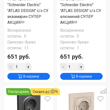
"Schneider Electric"
"Schneider Electric"
"ATLAS DESIGN" с/з СУ
"ATLAS DESIGN" с/з СУ
аквамарин СУПЕР
алюминий СУПЕР
АКЦИЯ!!!
АКЦИЯ!!!
Воскресенск
Воскресенск
остаток:
0
остаток:
0
Орехово-Зуево
Орехово-Зуево
остаток:
11
остаток:
1
651 руб.
651 руб.
-
+
-
+
В корзину
В корзину
Распродажа
Скидка до -20%