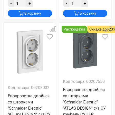
-
+
-
+
В корзину
В корзину
Распродажа
Скидка до -20
Код товара: 00207550
Код товара: 00208032
Евророзетка двойная
Евророзетка двойная
со шторками
со шторками
"Schneider Electric"
"Schneider Electric"
"ATLAS DESIGN" с/з СУ
"ATLAS DESIGN" с/з СУ
грифель СУПЕР