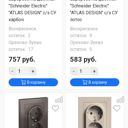
"Schneider Electric"
"Schneider Electric"
"ATLAS DESIGN" с/з СУ
"ATLAS DESIGN" с/з СУ
карбон
лотос
Воскресенск
Воскресенск
остаток:
2
остаток:
9
Орехово-Зуево
Орехово-Зуево
остаток:
17
остаток:
5
757 руб.
583 руб.
-
+
-
+
В корзину
В корзину