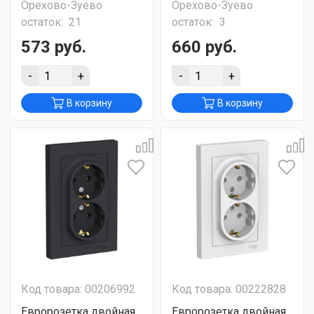
Орехово-Зуево
Орехово-Зуево
остаток:
21
остаток:
3
573 руб.
660 руб.
-
+
-
+
В корзину
В корзину
Код товара: 00206992
Код товара: 00222828
Евророзетка двойная
Евророзетка двойная