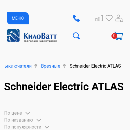
МЕНЮ
и выключатели
Врезные
Schneider Electric ATLAS
Schneider Electric ATLAS
По цене
По названию
По популярности