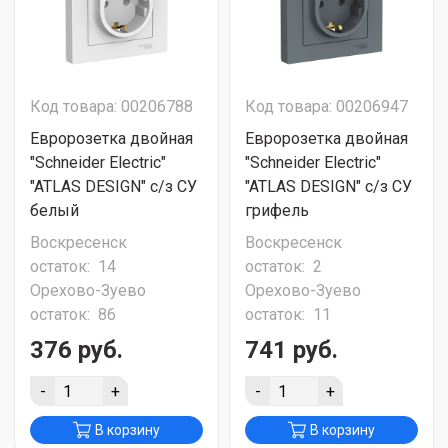
Код товара: 00206788
Код товара: 00206947
Евророзетка двойная
Евророзетка двойная
"Schneider Electric"
"Schneider Electric"
"ATLAS DESIGN" с/з СУ
"ATLAS DESIGN" с/з СУ
белый
грифель
Воскресенск
Воскресенск
остаток:
14
остаток:
2
Орехово-Зуево
Орехово-Зуево
остаток:
86
остаток:
11
376 руб.
741 руб.
-
+
-
+
В корзину
В корзину