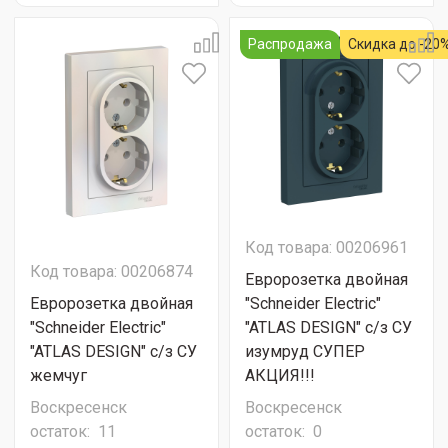
Распродажа
Скидка до -20
Код товара: 00206961
Код товара: 00206874
Евророзетка двойная
Евророзетка двойная
"Schneider Electric"
"Schneider Electric"
"ATLAS DESIGN" с/з СУ
"ATLAS DESIGN" с/з СУ
изумруд СУПЕР
жемчуг
АКЦИЯ!!!
Воскресенск
Воскресенск
остаток:
11
остаток:
0