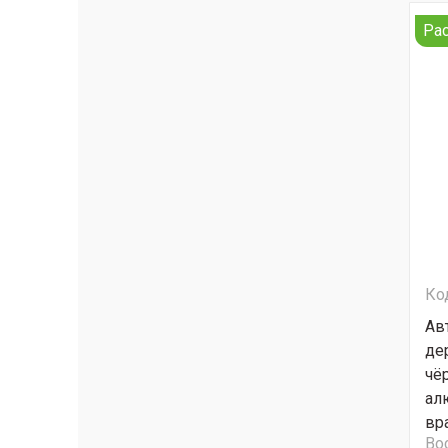
Ра
Ко
Ав
де
чё
ал
вр
Во
до