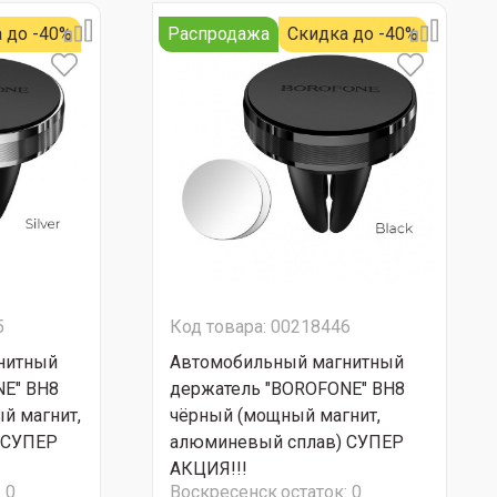
 до -40%
Распродажа
Скидка до -40%
5
Код товара: 00218446
нитный
Автомобильный магнитный
E" BH8
держатель "BOROFONE" BH8
й магнит,
чёрный (мощный магнит,
 СУПЕР
алюминевый сплав) СУПЕР
АКЦИЯ!!!
:
0
Воскресенск
остаток:
0