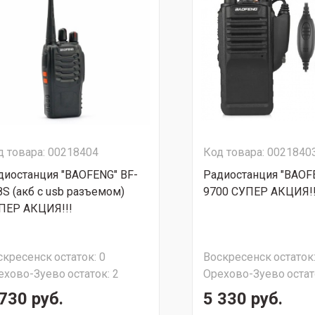
д товара: 00218404
Код товара: 0021840
диостанция "BAOFENG" BF-
Радиостанция "BAOF
8S (акб с usb разъемом)
9700 СУПЕР АКЦИЯ!!
ПЕР АКЦИЯ!!!
скресенск
остаток:
0
Воскресенск
остаток
ехово-Зуево
остаток:
2
Орехово-Зуево
остат
730 руб.
5 330 руб.