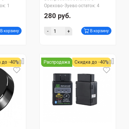
ок:
1
Орехово-Зуево
остаток:
4
280 руб.
-
+
В корзину
В корзину
 до -40%
Распродажа
Скидка до -40%