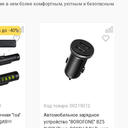
ние в нем более комфортным, уютным и безопасным.
 до -40%
3
Код товара: 00219012
чная "Isa"
Автомобильное зарядное
ИЯ!!!
устройство "BOROFONE" BZ5