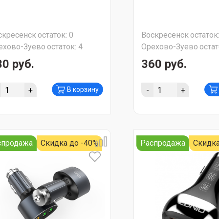
скресенск
остаток:
0
Воскресенск
остаток
ехово-Зуево
остаток:
4
Орехово-Зуево
остат
30 руб.
360 руб.
+
-
+
В корзину
спродажа
Скидка до -40%
Распродажа
Скидка