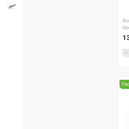
Во
Ор
1
-
Ра