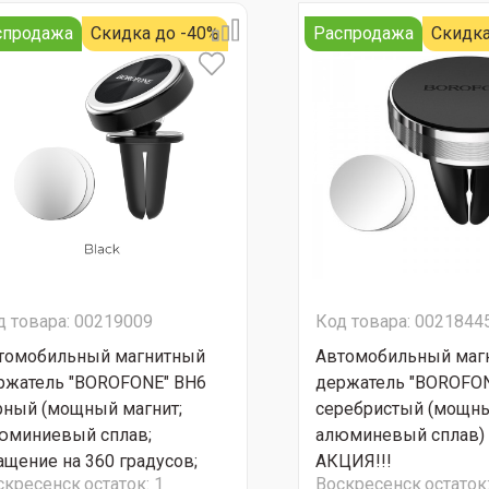
спродажа
Скидка до -40%
Распродажа
Скидка
д товара: 00219009
Код товара: 0021844
томобильный магнитный
Автомобильный маг
ржатель "BOROFONE" BH6
держатель "BOROFON
рный (мощный магнит;
серебристый (мощны
юминиевый сплав;
алюминевый сплав)
ащение на 360 градусов;
АКЦИЯ!!!
скресенск
остаток:
1
Воскресенск
остаток
лгий срок службы) СУПЕР