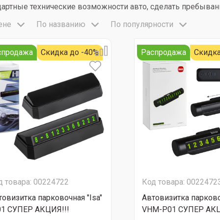
дартные технические возможности авто, сделать пребыва
ене
По названию
По популярности
спродажа
Скидка до -40%
Распродажа
Скидка
д товара: 00224722
Код товара: 0022472
товизитка парковочная "Isa"
Автовизитка парково
01 СУПЕР АКЦИЯ!!!
VHM-P01 СУПЕР АКЦ