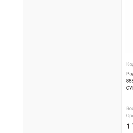
Ко
Ра
88
СУ
Во
Ор
1 