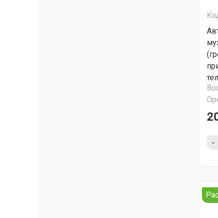
Ко
Ав
му
(гр
пр
те
Во
Ор
2
-
Ра