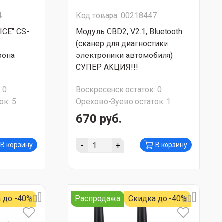
4
Код товара: 00218447
ICE" CS-
Модуль OBD2, V2.1, Bluetooth
(сканер для диагностики
фона
электроники автомобиля)
СУПЕР АКЦИЯ!!!
:
0
Воскресенск
остаток:
0
ок:
5
Орехово-Зуево
остаток:
1
670 руб.
-
+
В корзину
В корзину
 до -40%
Распродажа
Скидка до -40%