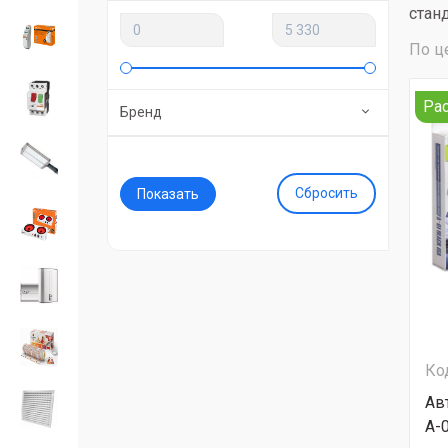
стан
По ц
Ра
Бренд
Сбросить
Ко
Ав
A-