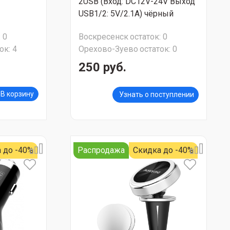
2USB (Вход: DC12V-24V Выход
USB1/2: 5V/2.1A) чёрный
:
0
Воскресенск
остаток:
0
ок:
4
Орехово-Зуево
остаток:
0
250 руб.
В корзину
Узнать о поступлении
 до -40%
Распродажа
Скидка до -40%