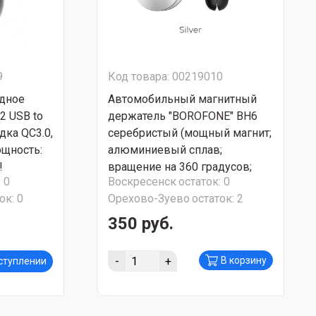
9
Код товара: 00219010
дное
Автомобильный магнитный
2 USB to
держатель "BOROFONE" BH6
дка QC3.0,
серебристый (мощный магнит;
ощность:
алюминиевый сплав;
!
вращение на 360 градусов;
:
0
Воскресенск
остаток:
0
долгий срок службы) СУПЕР
ок:
0
Орехово-Зуево
остаток:
2
АКЦИЯ!!!
350 руб.
-
+
В корзину
оступлении