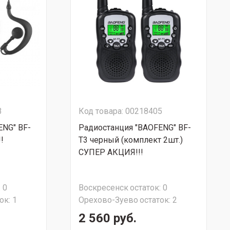
3
Код товара: 00218405
ENG" BF-
Радиостанция "BAOFENG" BF-
!
T3 черный (комплект 2шт.)
СУПЕР АКЦИЯ!!!
:
0
Воскресенск
остаток:
0
ок:
1
Орехово-Зуево
остаток:
2
2 560 руб.