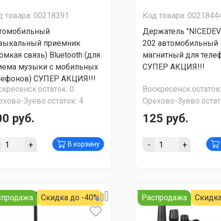
д товара: 00218391
Код товара: 0021844
томобильный
Держатель "NICEDEV
зыкальный приемник
202 автомобильный
омкая связь) Bluetooth (для
магнитный для теле
иема музыки с мобильных
СУПЕР АКЦИЯ!!!
лефонов) СУПЕР АКЦИЯ!!!
скресенск
остаток:
0
Воскресенск
остаток
ехово-Зуево
остаток:
4
Орехово-Зуево
остат
00 руб.
125 руб.
+
-
+
В корзину
спродажа
Скидка до -40%
Распродажа
Скидка