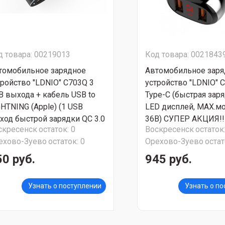
д товара: 00219013
Код товара: 0021843
томобильное зарядное
Автомобильное заря
тройство "LDNIO" C703Q 3
устройство "LDNIO" С
B выхода + кабель USB to
Type-C (быстрая заря
GHTNING (Apple) (1 USB
LED дисплей, МАХ.м
ход быстрой зарядки QC 3.0
36В) СУПЕР АКЦИЯ!!
скресенск
остаток:
0
Воскресенск
остаток
2 USB выхода Auto-ID)
ехово-Зуево
остаток:
0
Орехово-Зуево
остат
ПЕР АКЦИЯ!!!
50 руб.
945 руб.
Узнать о поступлении
Узнать о п