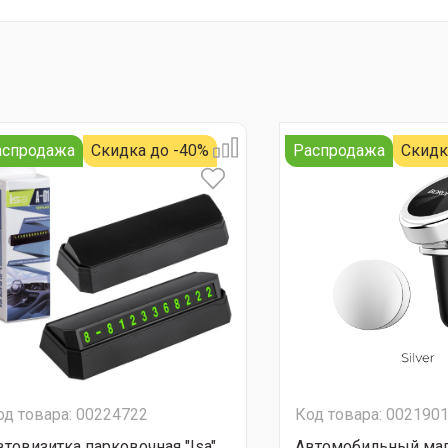
аспродажа
Скидка до -40%
Распродажа
Скидк
од товара: 00224722
Код товара: 002190
втовизитка парковочная "Isa"
Автомобильный ма