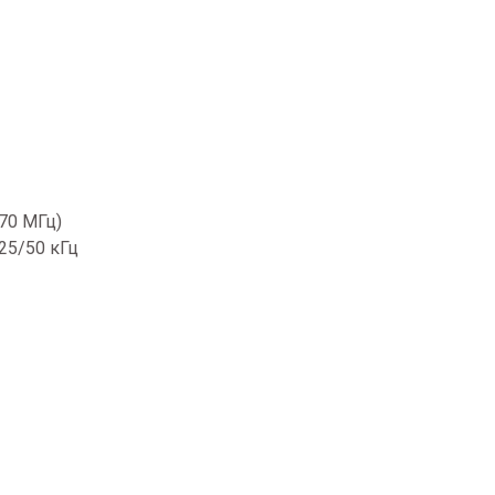
00-470 МГц)
2.5/25/50 кГц
0
2