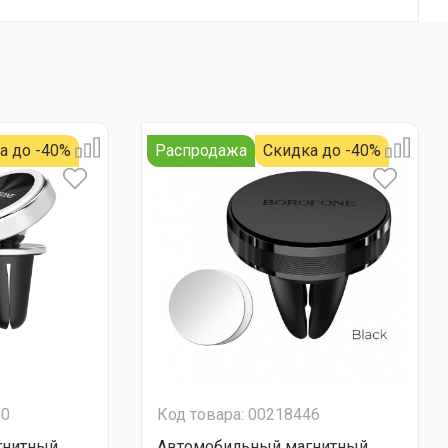
а до -40%
Распродажа
Скидка до -40%
10
Код товара: 00218446
гнитный
Автомобильный магнитный