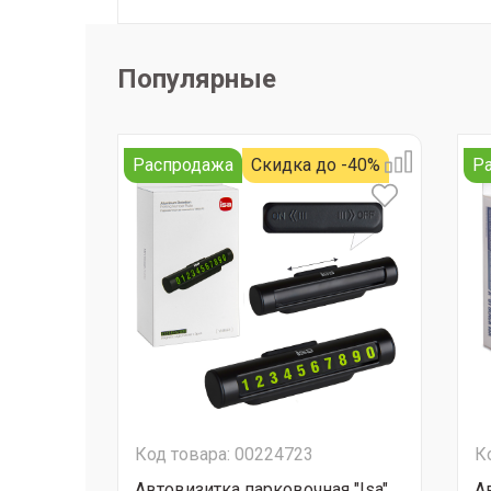
Популярные
Распродажа
Скидка до -40%
Р
Код товара: 00224723
К
Автовизитка парковочная "Isa"
А