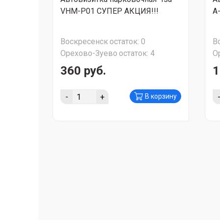
VHM-P01 СУПЕР АКЦИЯ!!!
A
Воскресенск
остаток:
0
В
Орехово-Зуево
остаток:
4
О
360 руб.
1
-
+
В корзину