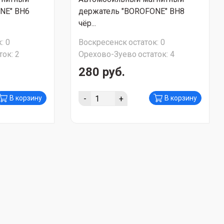
NE" BH6
держатель "BOROFONE" BH8
чёр...
:
0
Воскресенск
остаток:
0
ток:
2
Орехово-Зуево
остаток:
4
280 руб.
-
+
В корзину
В корзину