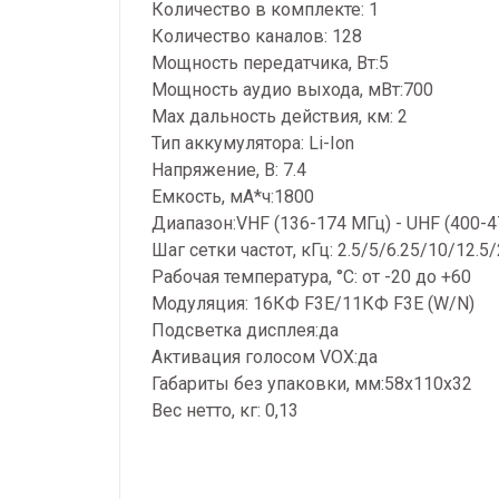
Количество в комплекте: 1
Количество каналов: 128
Мощность передатчика, Вт:5
Мощность аудио выхода, мВт:700
Мах дальность действия, км: 2
Тип аккумулятора: Li-Ion
Напряжение, В: 7.4
Емкость, мА*ч:1800
Диапазон:VHF (136-174 МГц) - UHF (4
Шаг сетки частот, кГц: 2.5/5/6.25/10/1
Рабочая температура, °С: от -20 до +6
Модуляция: 16КФ F3E/11КФ F3E (W/N)
Подсветка дисплея:да
Активация голосом VOX:да
Габариты без упаковки, мм:58х110х3
Вес нетто, кг: 0,13