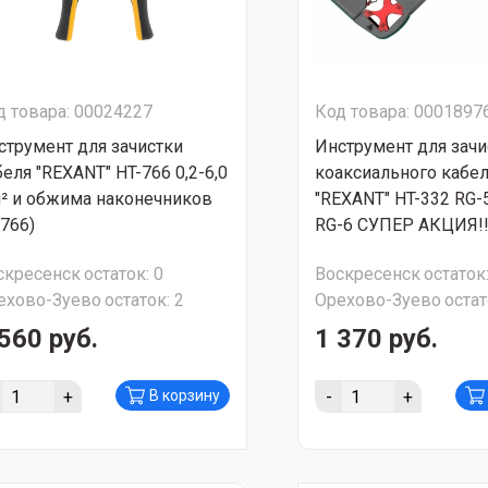
д товара: 00024227
Код товара: 0001897
струмент для зачистки
Инструмент для зачи
беля "REXANT" HT-766 0,2-6,0
коаксиального кабе
² и обжима наконечников
"REXANT" HT-332 RG-5
L766)
RG-6 СУПЕР АКЦИЯ!!
скресенск
остаток:
0
Воскресенск
остаток
ехово-Зуево
остаток:
2
Орехово-Зуево
остат
560 руб.
1 370 руб.
+
-
+
В корзину