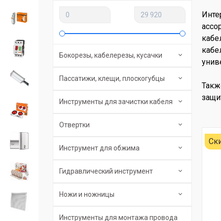
Инте
ассо
кабе
кабе
Бокорезы, кабелерезы, кусачки
унив
Пасcатижи, клещи, плоскогубцы
Такж
защи
Инструменты для зачистки кабеля
Отвертки
Ск
Инструмент для обжима
Гидравлический инструмент
Ножи и ножницы
Инструменты для монтажа провода