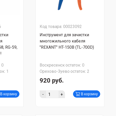
6
Код товара: 00023092
стки
Инструмент для зачистки
ля
многожильного кабеля
8, RG-59,
"REXANT" HT-150B (TL-700D)
!
:
0
Воскресенск
остаток:
0
ок:
1
Орехово-Зуево
остаток:
2
920 руб.
-
+
В корзину
В корзину