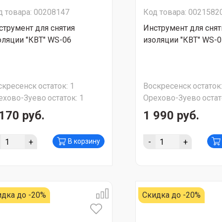
д товара: 00208147
Код товара: 0021582
струмент для снятия
Инструмент для снят
оляции "КВТ" WS-06
изоляции "КВТ" WS-0
скресенск
остаток:
1
Воскресенск
остаток
ехово-Зуево
остаток:
1
Орехово-Зуево
остат
170 руб.
1 990 руб.
+
-
+
В корзину
идка до -20%
Скидка до -20%