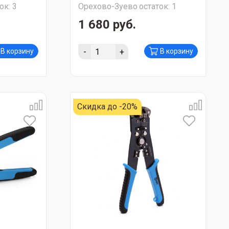
ок:
3
Орехово-Зуево
остаток:
1
1 680 руб.
-
+
В корзину
В корзину
Скидка до -20%