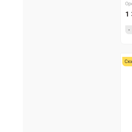
Ор
1 
-
Ск