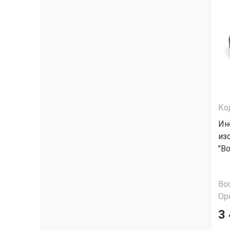
Ко
Ин
из
"В
Во
Ор
3 