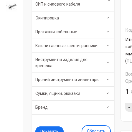
СИП и силового кабеля
Экипировка
Ко
Протяжки кабельные
Ин
Ключи гаечные, шестигранники
ка
мм
Инструмент и изделия для
(T
крепежа
Во
Прочий инструмент и инвентарь
Ор
1 
Сумки, ящики, рюкзаки
-
Бренд
Сбросить