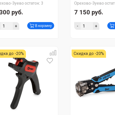
ехово-Зуево
остаток:
3
Орехово-Зуево
остат
300 руб.
7 150 руб.
+
-
+
В корзину
идка до -20%
Скидка до -20%