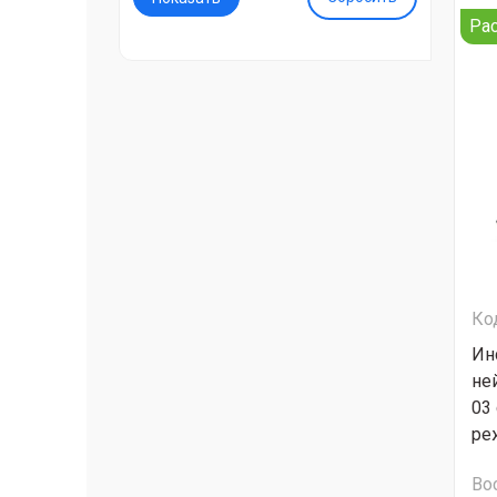
Ра
Ко
Ин
не
03
ре
Во