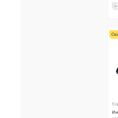
-
Ск
Ко
Ин