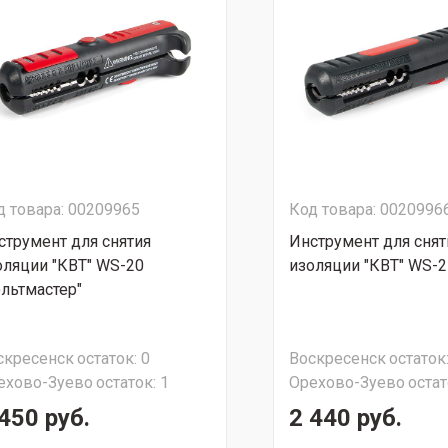
д товара: 00209965
Код товара: 0020996
струмент для снятия
Инструмент для снят
оляции "КВТ" WS-20
изоляции "КВТ" WS-2
ольтмастер"
скресенск
остаток:
0
Воскресенск
остаток
ехово-Зуево
остаток:
1
Орехово-Зуево
остат
450 руб.
2 440 руб.