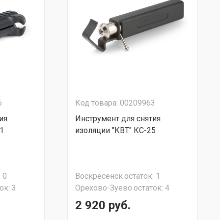
6
Код товара: 00209963
ия
Инструмент для снятия
1
изоляции "КВТ" КС-25
:
0
Воскресенск
остаток:
1
ок:
3
Орехово-Зуево
остаток:
4
2 920 руб.