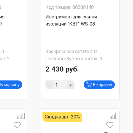
0
Код товара: 00208148
ия
Инструмент для снятия
7
изоляции "КВТ" WS-08
:
0
Воскресенск
остаток:
0
ок:
2
Орехово-Зуево
остаток:
1
2 430 руб.
-
+
В корзину
В корзину
Скидка до -20%