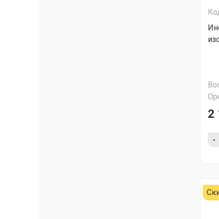
Ко
Ин
из
Во
Ор
2 
-
Ск