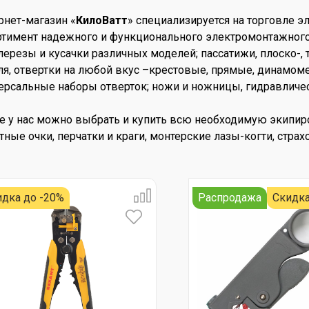
рнет-магазин «
КилоВатт
» специализируется на торговле э
ртимент надежного и функционального электромонтажного 
лерезы и кусачки различных моделей; пассатижи, плоско-, 
ля, отвертки на любой вкус –крестовые, прямые, динамом
ерсальные наборы отверток; ножи и ножницы, гидравличес
е у нас можно выбрать и купить всю необходимую экипир
тные очки, перчатки и краги, монтерские лазы-когти, страх
идка до -20%
Распродажа
Скидка