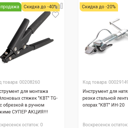
спродажа
Скидка до -40%
Скидка до -20%
д товара: 00208260
Код товара: 0002914
струмент для монтажа
Инструмент для нат
йлоновых стяжек "КВТ" TG-
резки стальной лент
 с обрезкой в ручном
опорах "КВТ" ИН-20
жиме СУПЕР АКЦИЯ!!!
скресенск
остаток:
0
Воскресенск
остаток