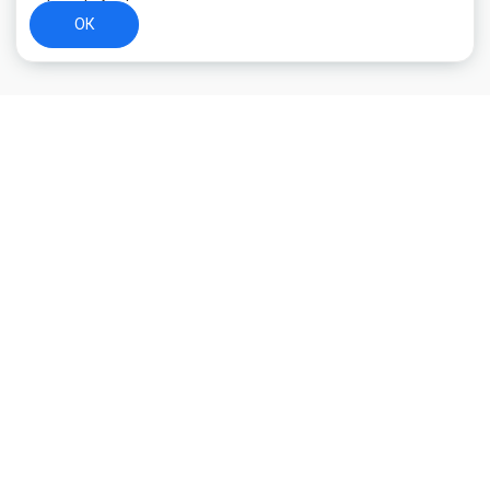
ОК
+7 (800) 700-44-89
Орехово-Зуево
E-mail
id.kilowatt@yandex.ru
Орехово-Зуево