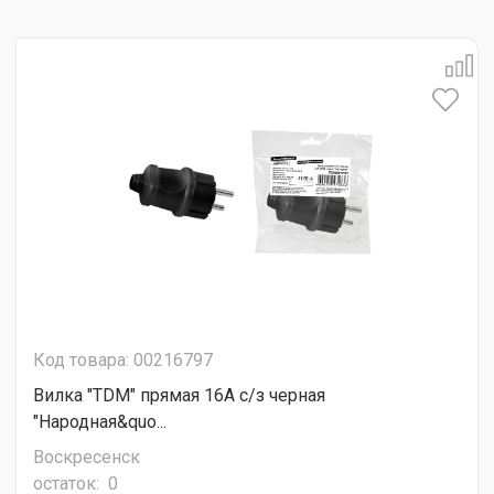
Код товара: 00216797
Вилка "TDM" прямая 16А с/з черная
"Народная&quo...
Воскресенск
остаток:
0