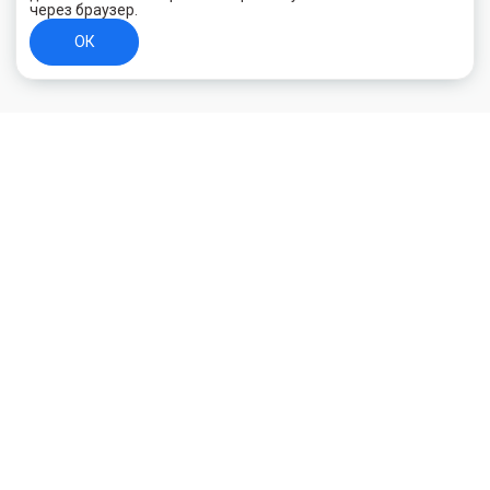
через браузер.
ОК
+7 (800) 700-44-89
Орехово-Зуево
E-mail
id.kilowatt@yandex.ru
Орехово-Зуево