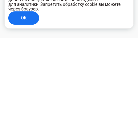
для аналитики. Запретить обработку cookie вы можете
через браузер.
ОК
+7 (800) 700-44-89
Орехово-Зуево
E-mail
id.kilowatt@yandex.ru
Орехово-Зуево