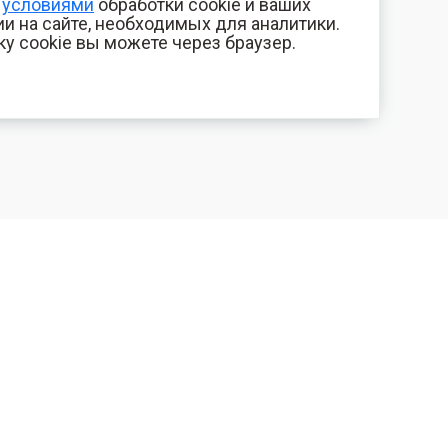
с
условиями
обработки cookie и ваших
и на сайте, необходимых для аналитики.
ку cookie вы можете через браузер.
+7 (800) 700-44-89
КОМПАНИЯ
Орехово-Зуево
Контакты
E-mail
Фотогалерея
id.kilowatt@yandex.ru
Отзывы
Орехово-Зуево
О нас