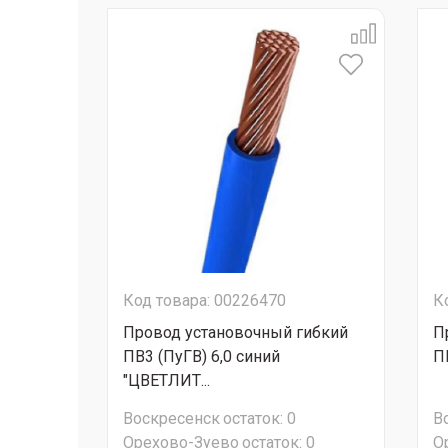
Код товара: 00226470
К
Провод установочный гибкий
П
ПВ3 (ПуГВ) 6,0 синий
П
"ЦВЕТЛИТ...
Воскресенск
остаток:
0
В
Орехово-Зуево
остаток:
0
О