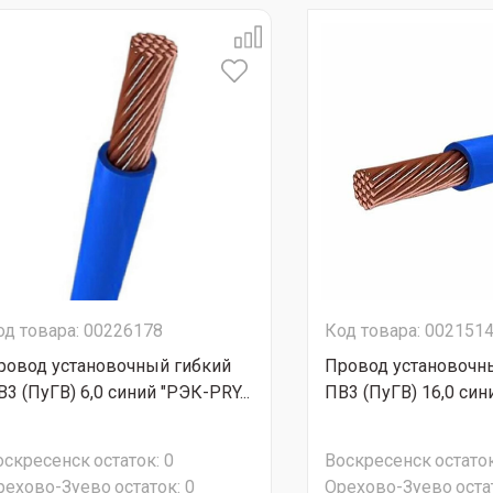
од товара: 00226178
Код товара: 002151
ровод установочный гибкий
Провод установочн
В3 (ПуГВ) 6,0 синий "РЭК-PRY...
ПВ3 (ПуГВ) 16,0 син
оскресенск
остаток:
0
Воскресенск
остаток
рехово-Зуево
остаток:
0
Орехово-Зуево
оста