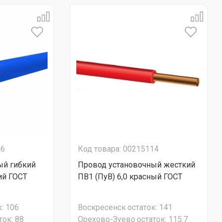
46
Код товара: 00215114
ый гибкий
Провод установочный жесткий
ий ГОСТ
ПВ1 (ПуВ) 6,0 красный ГОСТ
:
106
Воскресенск
остаток:
141
ток:
88
Орехово-Зуево
остаток:
115.7