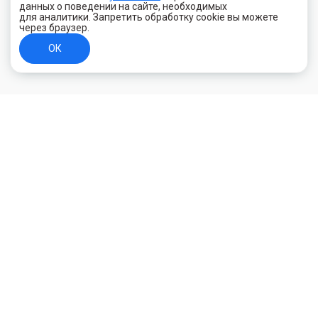
данных о поведении на сайте, необходимых
для аналитики. Запретить обработку cookie вы можете
через браузер.
ОК
+7 (800) 700-44-89
Орехово-Зуево
E-mail
id.kilowatt@yandex.ru
Орехово-Зуево