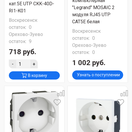
компьютерная
кат.5E UTP CKK-40D-
"Legrand" MOSAIC 2
RI1-K01
модуля RJ45 UTP
Воскресенск
CAT5E белая
остаток:
0
Воскресенск
Орехово-Зуево
остаток:
0
остаток:
9
Орехово-Зуево
718 руб.
остаток:
0
1 002 руб.
-
+
Узнать о поступлении
В корзину