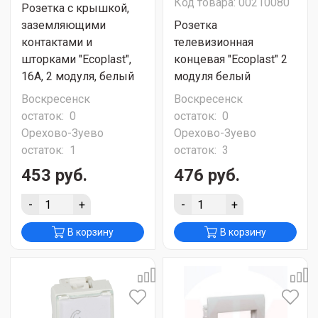
Код товара: 00210080
Розетка с крышкой,
заземляющими
Розетка
контактами и
телевизионная
шторками "Ecoplast",
концевая "Ecoplast" 2
16А, 2 модуля, белый
модуля белый
Воскресенск
Воскресенск
остаток:
0
остаток:
0
Орехово-Зуево
Орехово-Зуево
остаток:
1
остаток:
3
453 руб.
476 руб.
-
+
-
+
В корзину
В корзину