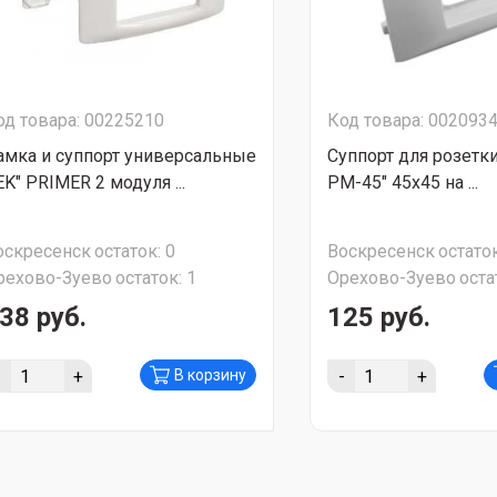
од товара: 00225210
Код товара: 002093
амка и суппорт универсальные
Суппорт для розетки
EK" PRIMER 2 модуля ...
PM-45" 45х45 на ...
оскресенск
остаток:
0
Воскресенск
остаток
рехово-Зуево
остаток:
1
Орехово-Зуево
оста
38 руб.
125 руб.
-
+
-
+
В корзину