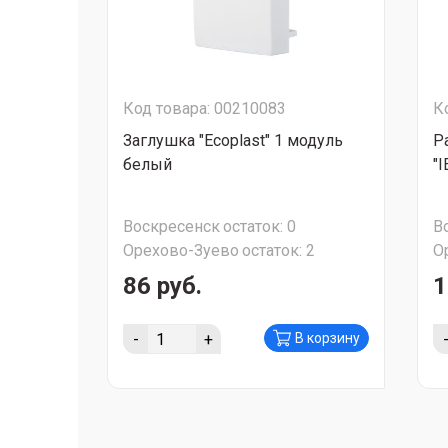
Код товара: 00210083
К
Заглушка "Ecoplast" 1 модуль
Р
белый
"I
Воскресенск
остаток:
0
В
Орехово-Зуево
остаток:
2
О
86 руб.
1
-
+
В корзину