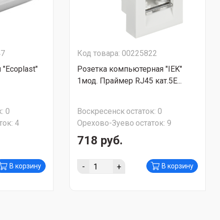
47
Код товара: 00225822
 "Ecoplast"
Розетка компьютерная "IEK"
1мод. Праймер RJ45 кат.5E...
:
0
Воскресенск
остаток:
0
ток:
4
Орехово-Зуево
остаток:
9
718 руб.
-
+
В корзину
В корзину