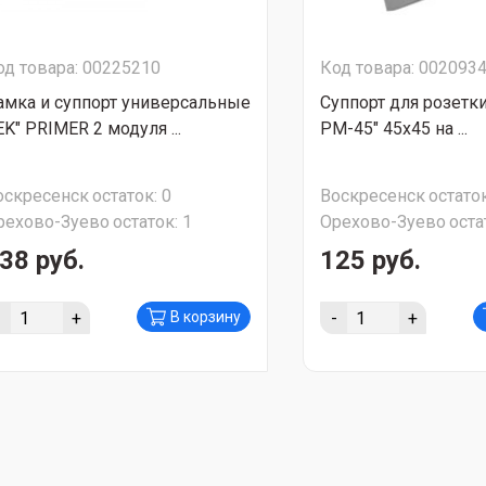
од товара: 00225210
Код товара: 002093
амка и суппорт универсальные
Суппорт для розетки
EK" PRIMER 2 модуля ...
PM-45" 45х45 на ...
оскресенск
остаток:
0
Воскресенск
остаток
рехово-Зуево
остаток:
1
Орехово-Зуево
оста
38 руб.
125 руб.
-
+
-
+
В корзину