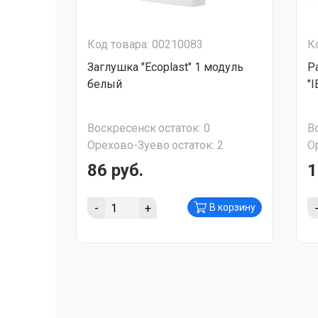
Код товара: 00210083
К
Заглушка "Ecoplast" 1 модуль
Р
белый
"I
Воскресенск
остаток:
0
В
Орехово-Зуево
остаток:
2
О
86 руб.
1
-
+
В корзину