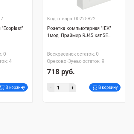
47
Код товара: 00225822
 "Ecoplast"
Розетка компьютерная "IEK"
1мод. Праймер RJ45 кат.5E...
:
0
Воскресенск
остаток:
0
ток:
4
Орехово-Зуево
остаток:
9
718 руб.
-
+
В корзину
В корзину