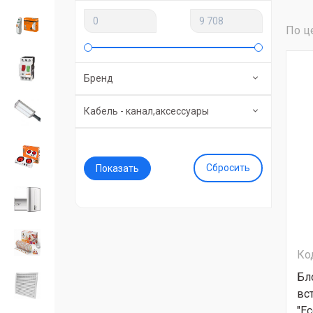
По ц
Бренд
Кабель - канал,аксессуары
Сбросить
Ко
Бл
вс
"Ec