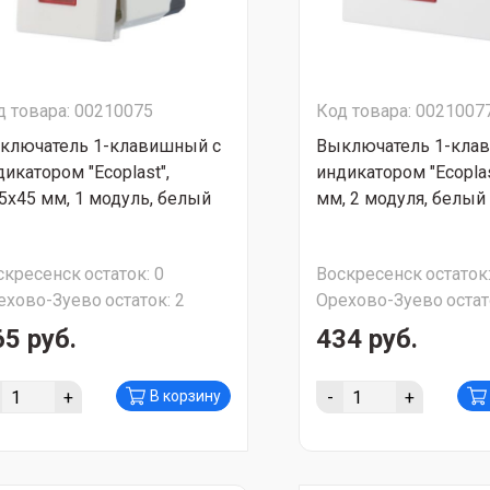
д товара: 00210075
Код товара: 0021007
ключатель 1-клавишный с
Выключатель 1-кла
дикатором "Ecoplast",
индикатором "Ecoplas
,5х45 мм, 1 модуль, белый
мм, 2 модуля, белый
скресенск
остаток:
0
Воскресенск
остаток
ехово-Зуево
остаток:
2
Орехово-Зуево
остат
65 руб.
434 руб.
+
-
+
В корзину