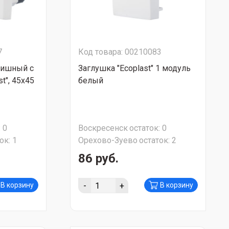
7
Код товара: 00210083
вишный с
Заглушка "Ecoplast" 1 модуль
t", 45х45
белый
:
0
Воскресенск
остаток:
0
ок:
1
Орехово-Зуево
остаток:
2
86 руб.
-
+
В корзину
В корзину