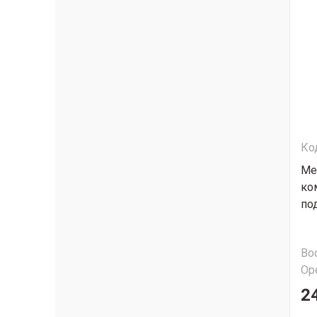
Ко
Ме
ко
по
Во
Ор
2