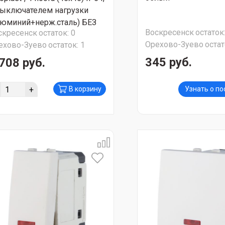
выключателем нагрузки
люминий+нерж.сталь) БЕЗ
Воскресенск
остаток
скресенск
остаток:
0
ЗЕТОК. СТОП ЦЕНА
Орехово-Зуево
остат
ехово-Зуево
остаток:
1
345 руб.
708 руб.
+
В корзину
Узнать о п