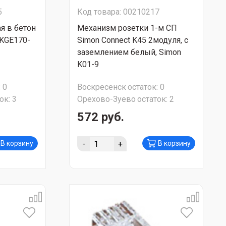
5
Код товара: 00210217
я в бетон
Механизм розетки 1-м СП
 KGE170-
Simon Connect K45 2модуля, с
заземлением белый, Simon
K01-9
:
0
Воскресенск
остаток:
0
ок:
3
Орехово-Зуево
остаток:
2
572 руб.
-
+
В корзину
В корзину