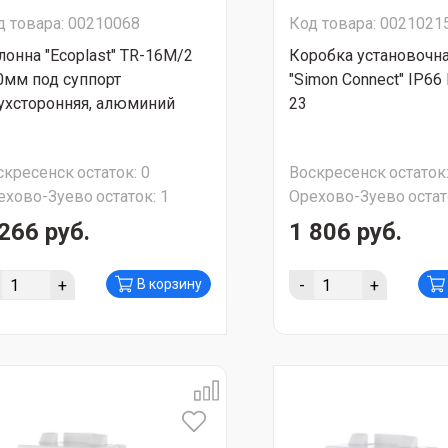
д товара: 00210068
Код товара: 0021021
лонна "Ecoplast" TR-16M/2
Коробка установочна
0мм под суппорт
"Simon Connect" IP66
ухсторонняя, алюминий
23
скресенск
остаток:
0
Воскресенск
остаток
ехово-Зуево
остаток:
1
Орехово-Зуево
остат
266 руб.
1 806 руб.
+
-
+
В корзину