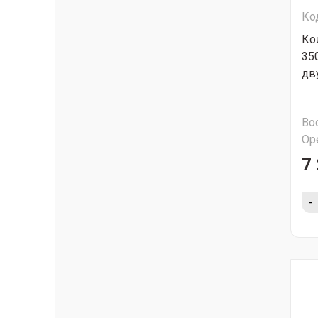
Ко
Ко
35
дв
Во
Ор
7 
-