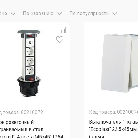
ене
По названию
По популярности
Код товара: 0021007
д товара: 00210072
Выключатель 1-кла
ок розеточный
"Ecoplast" 22,5х45мм,
траиваемый в стол
белый
oplast", 4 поста (45х45) IP54,