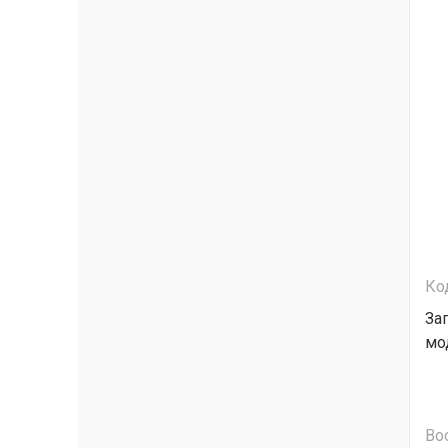
Ко
За
мо
Во