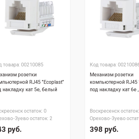
д товара: 00210085
Код товара: 0021008
ханизм розетки
Механизм розетки
мпьютерной RJ45 "Ecoplast"
компьютерной RJ45 "
д накладку кат 5е, белый
под накладку кат 6е 
скресенск
остаток:
0
Воскресенск
остаток
ехово-Зуево
остаток:
2
Орехово-Зуево
остат
43 руб.
398 руб.