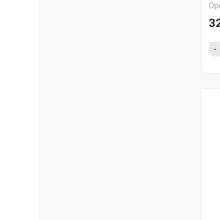
Ор
3
-