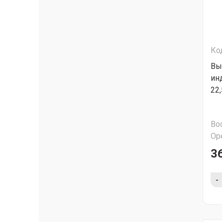
Ко
Вы
ин
22
Во
Ор
3
-