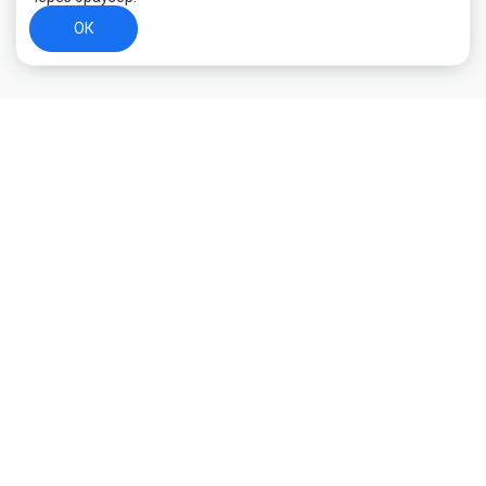
ОК
+7 (800) 700-44-89
Орехово-Зуево
E-mail
id.kilowatt@yandex.ru
Орехово-Зуево