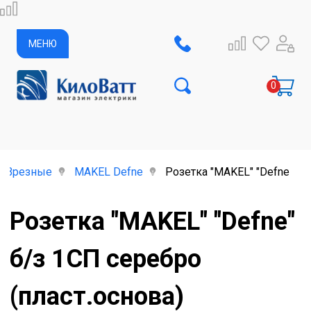
МЕНЮ
Врезные
MAKEL Defne
Розетка "MAKEL" "Defne" б/
Розетка "MAKEL" "Defne"
б/з 1СП серебро
(пласт.основа)