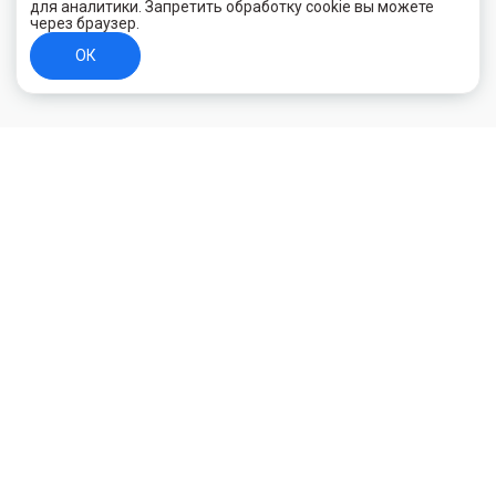
для аналитики. Запретить обработку cookie вы можете
через браузер.
ОК
+7 (800) 700-44-89
Орехово-Зуево
E-mail
id.kilowatt@yandex.ru
Орехово-Зуево