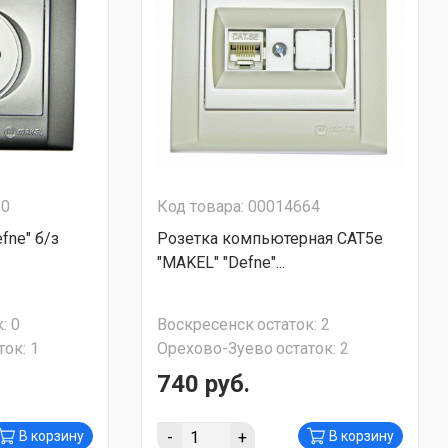
20
Код товара: 00014664
fne" б/з
Розетка компьютерная CAT5е
"MAKEL" "Defne"...
:
0
Воскресенск
остаток:
2
ток:
1
Орехово-Зуево
остаток:
2
740 руб.
-
+
В корзину
В корзину