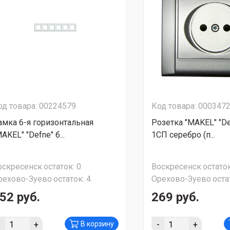
од товара: 00224579
Код товара: 000347
амка 6-я горизонтальная
Розетка "MAKEL" "De
AKEL" "Defne" б...
1СП серебро (п...
оскресенск
остаток:
0
Воскресенск
остаток
рехово-Зуево
остаток:
4
Орехово-Зуево
оста
52 руб.
269 руб.
-
+
-
+
В корзину