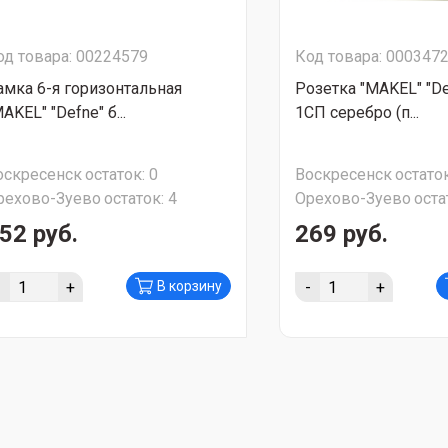
од товара: 00224579
Код товара: 000347
амка 6-я горизонтальная
Розетка "MAKEL" "De
AKEL" "Defne" б...
1СП серебро (п...
оскресенск
остаток:
0
Воскресенск
остаток
рехово-Зуево
остаток:
4
Орехово-Зуево
оста
52 руб.
269 руб.
-
+
-
+
В корзину