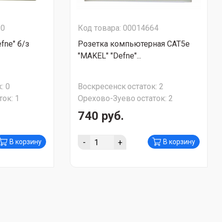
20
Код товара: 00014664
fne" б/з
Розетка компьютерная CAT5е
"MAKEL" "Defne"...
:
0
Воскресенск
остаток:
2
ток:
1
Орехово-Зуево
остаток:
2
740 руб.
-
+
В корзину
В корзину