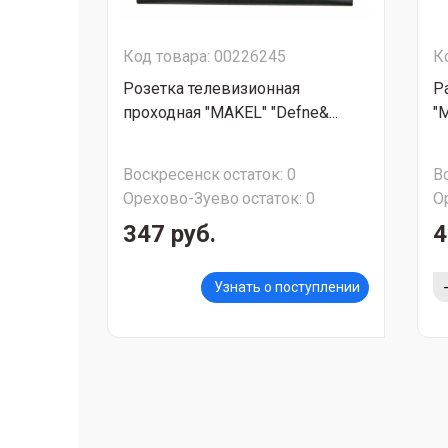
Код товара: 00226245
К
Розетка телевизионная
Р
проходная "MAKEL" "Defne&...
"M
Воскресенск
остаток:
0
В
Орехово-Зуево
остаток:
0
О
347 руб.
4
Узнать о поступлении