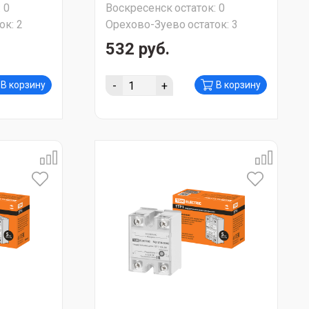
:
0
Воскресенск
остаток:
0
 95759SMA
зажимы; синяя; 10А "FINDER"
ок:
2
Орехово-Зуево
остаток:
3
95059SPA
532 руб.
-
+
В корзину
В корзину