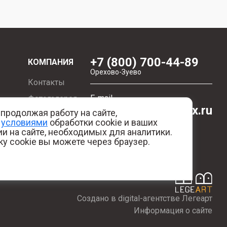
+7 (800) 700-44-89
КОМПАНИЯ
Орехово-Зуево
Контакты
E-mail
Фотогалерея
id.kilowatt@yandex.ru
продолжая работу на сайте,
Отзывы
с
условиями
обработки cookie и ваших
Орехово-Зуево
ия
О нас
и на сайте, необходимых для аналитики.
ку cookie вы можете через браузер.
Создано в digital-агентстве Легеарт
Информация о сайте