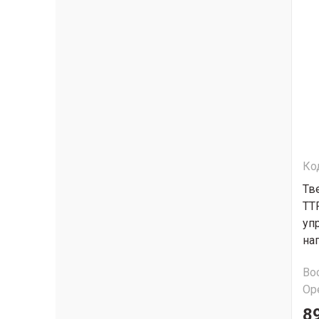
Ко
Тв
ТТ
уп
на
Во
Ор
8