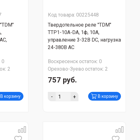
7
Код товара: 00225448
 "TDM"
Твердотельное реле "TDM"
,
ТТР1-10А-DА, 1ф, 10А,
AС,
управление 3-32В DС, нагрузка
24-380В АС
:
0
Воскресенск
остаток:
0
ок:
2
Орехово-Зуево
остаток:
2
757 руб.
-
+
В корзину
В корзину