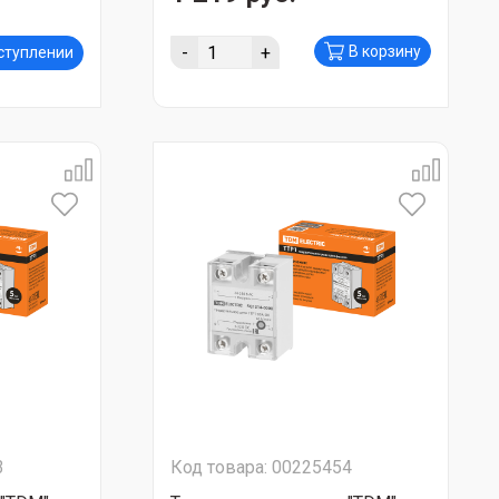
-
+
В корзину
оступлении
3
Код товара: 00225454