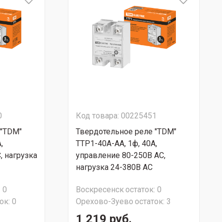
0
Код товара: 00225451
 "TDM"
Твердотельное реле "TDM"
,
ТТР1-40А-AА, 1ф, 40А,
, нагрузка
управление 80-250В AС,
нагрузка 24-380В АС
:
0
Воскресенск
остаток:
0
ок:
0
Орехово-Зуево
остаток:
3
1 219 руб.