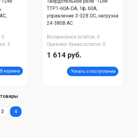
 "TDM"
Твердотельное реле "TDM"
,
ТТР1-60А-DА, 1ф, 60А,
AС,
управление 3-32В DС, нагрузка
24-380В АС
:
0
Воскресенск
остаток:
0
ок:
3
Орехово-Зуево
остаток:
0
1 614 руб.
В корзину
Узнать о поступлении
 товары
3
4