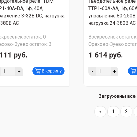
ердотельное реле "TDM"
Твердотельное реле
Р1-40А-DА, 1ф, 40А,
ТТР1-60А-AА, 1ф, 60А
равление 3-32В DС, нагрузка
управление 80-250В 
-380В АС
нагрузка 24-380В АС
скресенск
остаток:
0
Воскресенск
остаток
ехово-Зуево
остаток:
3
Орехово-Зуево
остат
111 руб.
1 614 руб.
+
-
+
В корзину
Загружены все
«
1
2