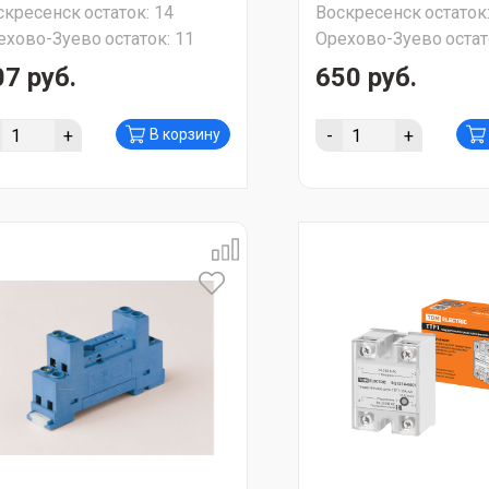
скресенск
остаток:
14
Воскресенск
остаток
синяя; 10А "FINDER"
ехово-Зуево
остаток:
11
Орехово-Зуево
остат
07 руб.
650 руб.
+
-
+
В корзину