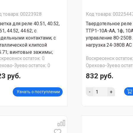
д товара: 00223928
Код товара: 0022544
етка для реле 40.51, 40.52,
Твердотельное реле
61, 44.52, 44.62; с
ТТР1-10А-AА, 1ф, 10А
здельными контактами; с
управление 80-250В 
таллической клипсой
нагрузка 24-380В АС
5.71; винтовые зажимы;
скресенск
остаток:
0
Воскресенск
остаток
няя; 10А "FINDER" 95759SMA
ехово-Зуево
остаток:
0
Орехово-Зуево
остат
Т ПОСТАВОК
23 руб.
832 руб.
-
+
Узнать о поступлении