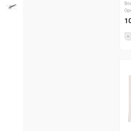
Во
Ор
1
-