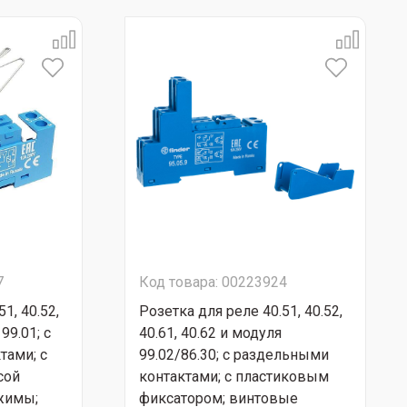
7
Код товара: 00223924
1, 40.52,
Розетка для реле 40.51, 40.52,
99.01; с
40.61, 40.62 и модуля
тами; с
99.02/86.30; с раздельными
сой
контактами; с пластиковым
ажимы;
фиксатором; винтовые