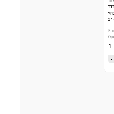
Тв
ТТ
уп
24
Во
Ор
1 
-