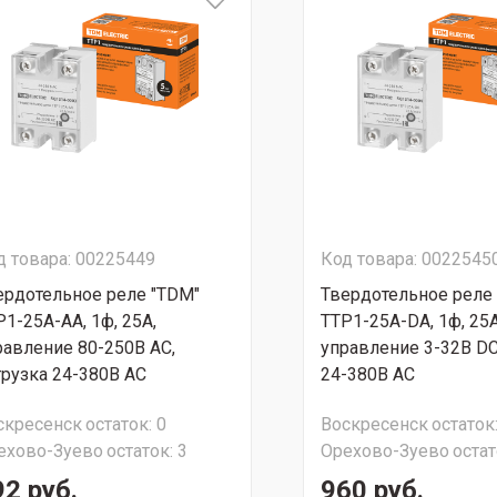
д товара: 00225449
Код товара: 0022545
ердотельное реле "TDM"
Твердотельное реле
Р1-25А-AА, 1ф, 25А,
ТТР1-25А-DА, 1ф, 25А
равление 80-250В AС,
управление 3-32В DС
грузка 24-380В АС
24-380В АС
скресенск
остаток:
0
Воскресенск
остаток
ехово-Зуево
остаток:
3
Орехово-Зуево
остат
92 руб.
960 руб.