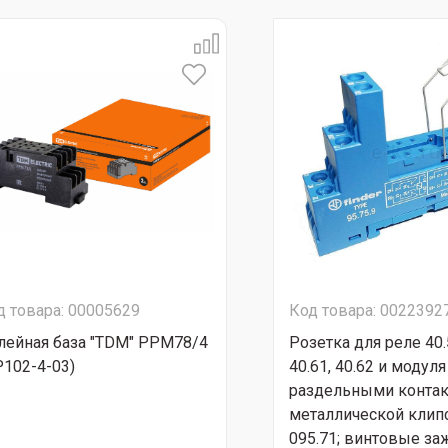
д товара: 00005629
Код товара: 0022392
лейная база "TDM" РРМ78/4
Розетка для реле 40.5
Р102-4-03)
40.61, 40.62 и модуля 
раздельными контак
металлической клип
095.71; винтовые з