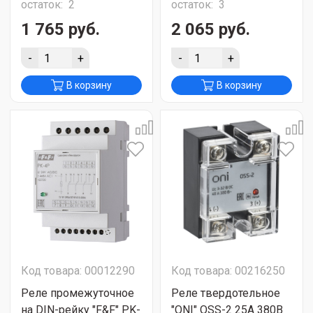
остаток:
2
остаток:
3
1 765 руб.
2 065 руб.
-
+
-
+
В корзину
В корзину
Код товара: 00012290
Код товара: 00216250
Реле промежуточное
Реле твердотельное
на DIN-рейку "F&F" PK-
"ONI" OSS-2 25А 380В