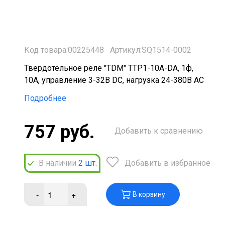
Код товара:00225448
Артикул:SQ1514-0002
Твердотельное реле "TDM" ТТР1-10А-DА, 1ф,
10А, управление 3-32В DС, нагрузка 24-380В АС
Подробнее
757 руб.
Добавить к сравнению
В наличии
2
шт.
Добавить в избранное
-
+
В корзину