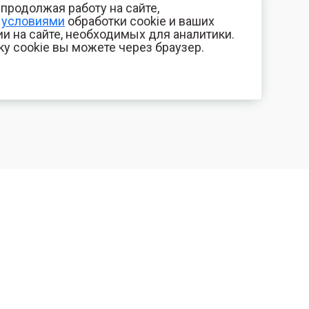
продолжая работу на сайте,
с
условиями
обработки cookie и ваших
и на сайте, необходимых для аналитики.
ку cookie вы можете через браузер.
+7 (800) 700-44-89
КОМПАНИЯ
Орехово-Зуево
Контакты
E-mail
Фотогалерея
id.kilowatt@yandex.ru
Отзывы
Орехово-Зуево