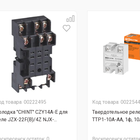
од товара: 00222495
Код товара: 002254
олодка "CHINT" CZY14A-E для
Твердотельное реле
еле JZX-22F(B)/4Z NJX-...
ТТР1-10А-AА, 1ф, 10А
оскресенск
остаток:
0
Воскресенск
остаток