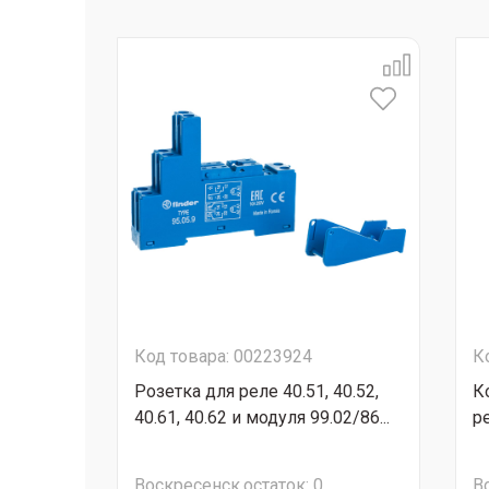
Код товара: 00223924
К
Розетка для реле 40.51, 40.52,
К
40.61, 40.62 и модуля 99.02/86...
р
Воскресенск
остаток:
0
В