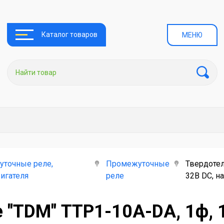
Каталог товаров
МЕНЮ
уточные реле,
Промежуточные
Твердотел
игателя
реле
32В DС, н
 "TDM" ТТР1-10А-DА, 1ф, 