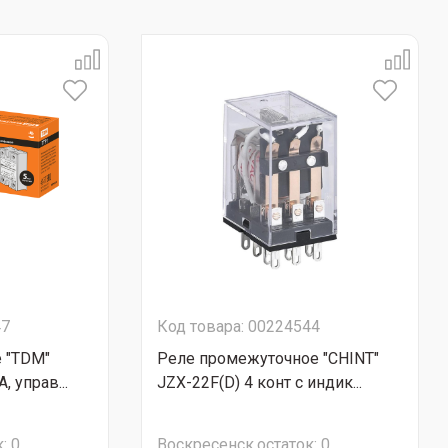
47
Код товара: 00224544
 "TDM"
Реле промежуточное "CHINT"
, управ...
JZX-22F(D) 4 конт с индик...
:
0
Воскресенск
остаток:
0