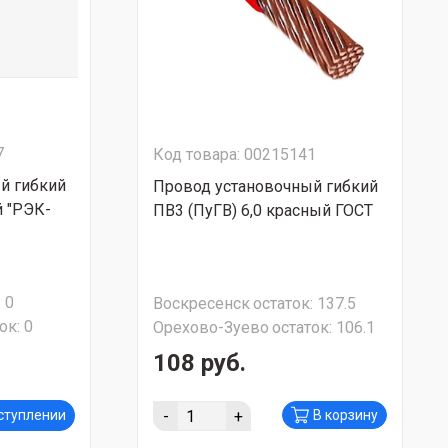
7
Код товара: 00215141
й гибкий
Провод установочный гибкий
й "РЭК-
ПВ3 (ПуГВ) 6,0 красный ГОСТ
:
0
Воскресенск
остаток:
137.5
ок:
0
Орехово-Зуево
остаток:
106.1
108 руб.
-
+
оступлении
В корзину