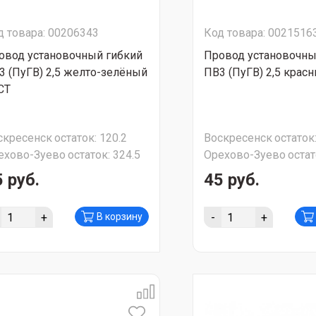
д товара: 00206343
Код товара: 0021516
овод установочный гибкий
Провод установочны
3 (ПуГВ) 2,5 желто-зелёный
ПВ3 (ПуГВ) 2,5 крас
СТ
скресенск
остаток:
120.2
Воскресенск
остаток
ехово-Зуево
остаток:
324.5
Орехово-Зуево
остат
 руб.
45 руб.
+
-
+
В корзину