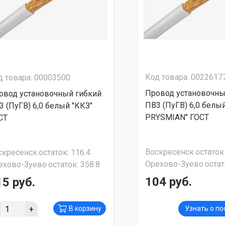
Код товара: 0022617
д товара: 00003500
Провод установочны
овод установочный гибкий
ПВ3 (ПуГВ) 6,0 белы
3 (ПуГВ) 6,0 белый "ККЗ"
PRYSMIAN" ГОСТ
СТ
Воскресенск
остаток
скресенск
остаток:
116.4
Орехово-Зуево
остат
ехово-Зуево
остаток:
358.8
104 руб.
15 руб.
+
В корзину
Узнать о п