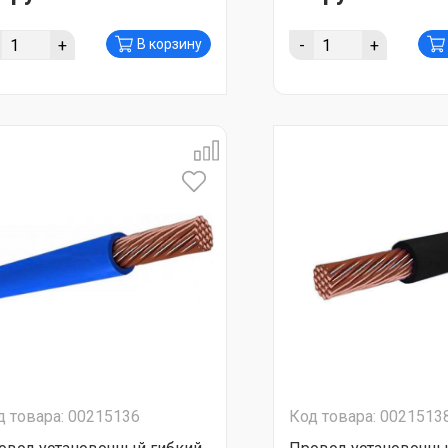
+
-
+
В корзину
д товара: 00215136
Код товара: 0021513