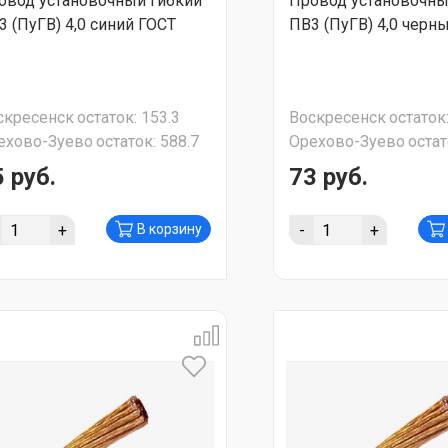
овод установочный гибкий
Провод установочны
3 (ПуГВ) 4,0 синий ГОСТ
ПВ3 (ПуГВ) 4,0 черн
скресенск
остаток:
153.3
Воскресенск
остаток
ехово-Зуево
остаток:
588.7
Орехово-Зуево
остат
 руб.
73 руб.
+
-
+
В корзину