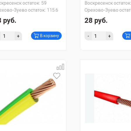
скресенск
остаток:
59
Воскресенск
остаток
ехово-Зуево
остаток:
115.6
Орехово-Зуево
остат
 руб.
28 руб.
+
-
+
В корзину