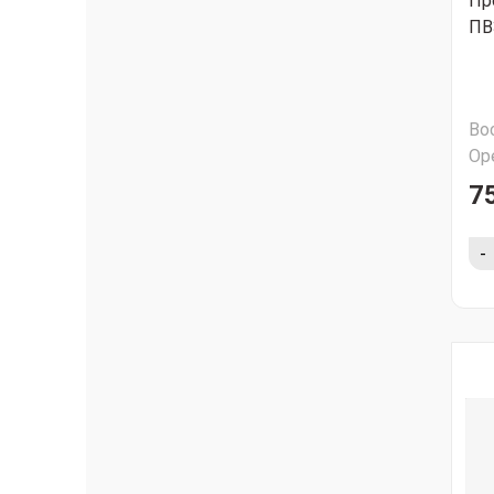
Пр
ПВ
Во
Ор
75
-