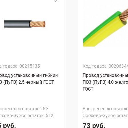
д товара: 00215135
Код товара: 0020634
овод установочный гибкий
Провод установочны
3 (ПуГВ) 2,5 черный ГОСТ
ПВ3 (ПуГВ) 4,0 желт
ГОСТ
скресенск
остаток:
25.3
Воскресенск
остаток
ехово-Зуево
остаток:
512
Орехово-Зуево
остат
 руб.
73 руб.