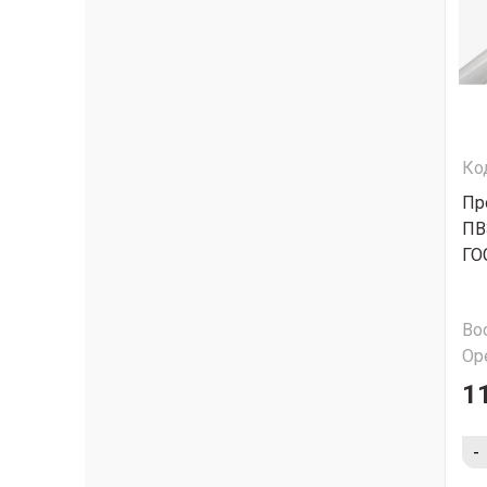
Ко
Пр
ПВ
ГО
Во
Ор
1
-