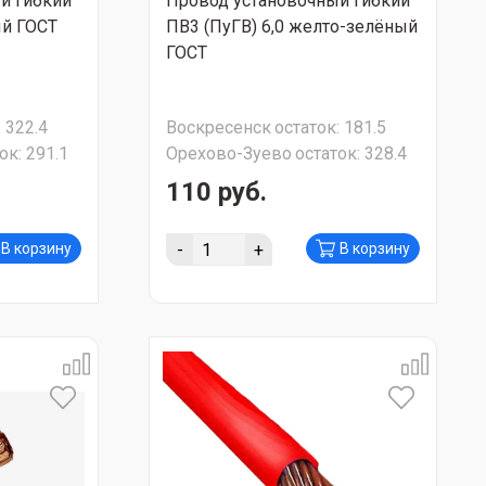
й гибкий
Провод установочный гибкий
ый ГОСТ
ПВ3 (ПуГВ) 6,0 желто-зелёный
ГОСТ
:
322.4
Воскресенск
остаток:
181.5
ок:
291.1
Орехово-Зуево
остаток:
328.4
110 руб.
-
+
В корзину
В корзину