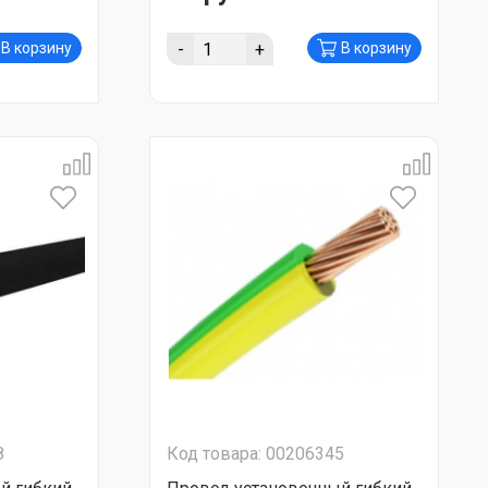
-
+
В корзину
В корзину
8
Код товара: 00206345