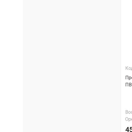
Ко
Пр
ПВ
Во
Ор
45