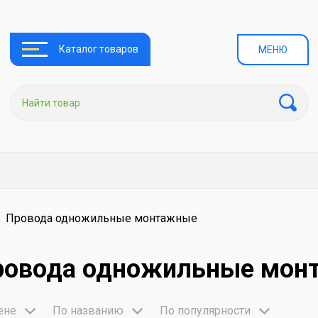
Каталог товаров
МЕНЮ
Провода одножильные монтажные
ровода одножильные мон
ене
По названию
По популярности