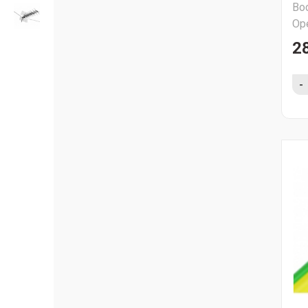
Во
Ор
28
-