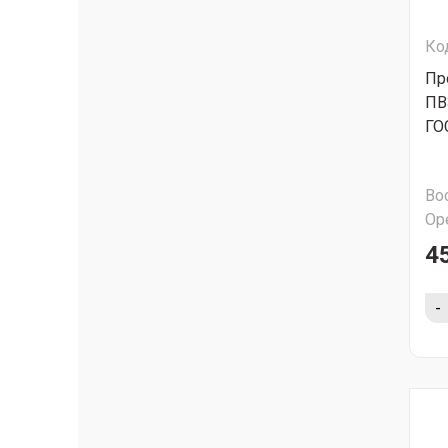
Ко
Пр
ПВ
ГО
Во
Ор
45
-