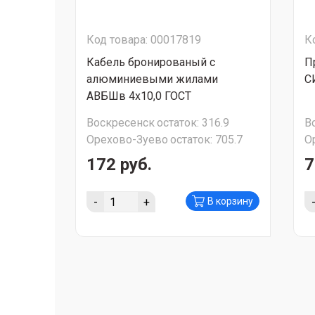
Код товара: 00017819
К
Кабель бронированый с
П
алюминиевыми жилами
С
АВБШв 4х10,0 ГОСТ
Воскресенск
остаток:
316.9
В
Орехово-Зуево
остаток:
705.7
О
172 руб.
7
-
+
В корзину