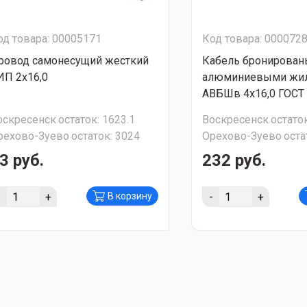
од товара: 00005171
Код товара: 000072
ровод самонесущий жесткий
Кабель бронирован
ИП 2х16,0
алюминиевыми жи
АВБШв 4х16,0 ГОСТ
оскресенск
остаток:
1623.1
Воскресенск
остаток
рехово-Зуево
остаток:
3024
Орехово-Зуево
оста
3 руб.
232 руб.
-
+
-
+
В корзину