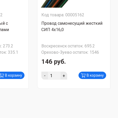
82
Код товара: 00005162
ый с
Провод самонесущий жесткий
лами
СИП 4х16,0
:
273.2
Воскресенск
остаток:
695.2
ток:
335.1
Орехово-Зуево
остаток:
1546
146 руб.
-
+
В корзину
В корзину