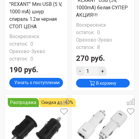
"REXANT" USB (5V,
"REXANT" Mini USB (5 V,
1000mA) белая СУПЕР
1000 mA) шнур
АКЦИЯ!!!
спираль 1.2м черная
Воскресенск
СТОП ЦЕНА
остаток:
0
Воскресенск
Орехово-Зуево
остаток:
0
остаток:
8
Орехово-Зуево
270 руб.
остаток:
0
190 руб.
-
+
Узнать о поступлении
В корзину
Распродажа
Скидка до -40%