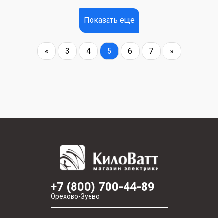
Показать еще
«
3
4
5
6
7
»
+7 (800) 700-44-89
Орехово-Зуево