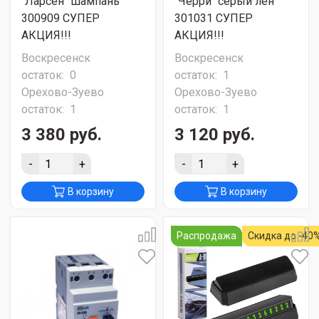
"Ларсен" шампань
"Черри" серый лён
300909 СУПЕР
301031 СУПЕР
АКЦИЯ!!!
АКЦИЯ!!!
Воскресенск
Воскресенск
остаток:
0
остаток:
1
Орехово-Зуево
Орехово-Зуево
остаток:
1
остаток:
1
3 380 руб.
3 120 руб.
-
+
-
+
В корзину
В корзину
Распродажа
Скидка до -40