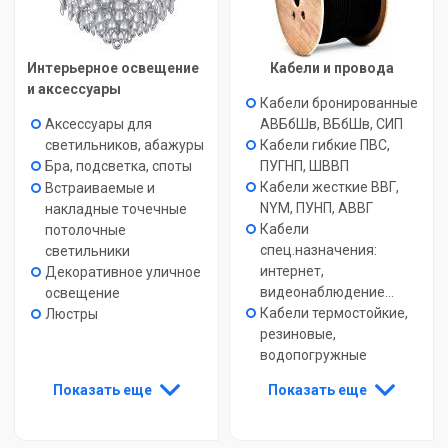
Интерьерное освещение
Кабели и провода
и аксессуары
Кабели бронированные
Аксессуары для
АВБбШв, ВБбШв, СИП
светильников, абажуры
Кабели гибкие ПВС,
Бра, подсветка, споты
ПУГНП, ШВВП
Кабели жесткие ВВГ,
Встраиваемые и
NYM, ПУНП, АВВГ
накладные точечные
Кабели
потолочные
спец.назначения:
светильники
интернет,
Декоративное уличное
видеонаблюдение...
освещение
Кабели термостойкие,
Люстры
резиновые,
водопогружные
Показать еще
Показать еще