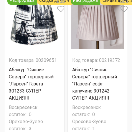
Распродажа
Скидка до -40%
Распродажа
Скидка до -40
Код товара: 00209651
Код товара: 00219372
Абажур "Сияние
Абажур "Сияние
Севера" торшерный
Севера" торшерный
"Ларсен" Газета
"Ларсен" софт
301233 СУПЕР
капучино 301242
АКЦИЯ!!!
СУПЕР АКЦИЯ!!!
Воскресенск
Воскресенск
остаток:
0
остаток:
0
Орехово-Зуево
Орехово-Зуево
остаток:
3
остаток:
1