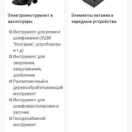
Электроинструмент и
Элементы питания и
аксессуары
зарядные устройства
Инструмент для резки и
шлифования (УШМ
"болгарки", штроборезы
и т.д)
Инструмент для
сверления,
закручивания,
долбления
Распиловочный и
деревообрабатывающий
инструмент
Инструмент для
шлифовки,полировки и
заточки
Гвоздезабивной
инструмент