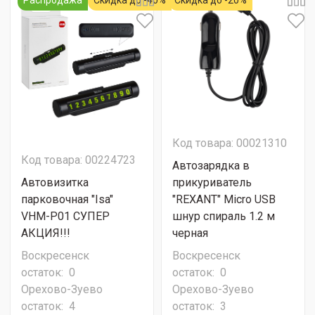
Распродажа
Скидка до -40%
Скидка до -20%
Код товара: 00021310
Код товара: 00224723
Автозарядка в
Автовизитка
прикуриватель
парковочная "Isa"
"REXANT" Micro USB
VHM-P01 СУПЕР
шнур спираль 1.2 м
АКЦИЯ!!!
черная
Воскресенск
Воскресенск
остаток:
0
остаток:
0
Орехово-Зуево
Орехово-Зуево
остаток:
4
остаток:
3