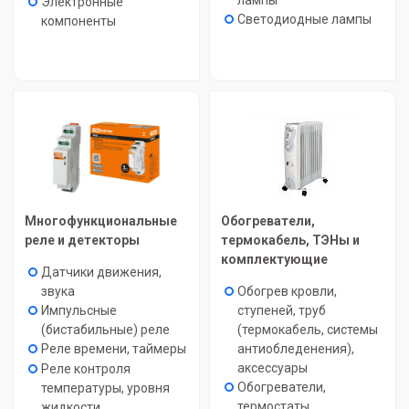
лампы
Электронные
Светодиодные лампы
компоненты
Многофункциональные
Обогреватели,
реле и детекторы
термокабель, ТЭНы и
комплектующие
Датчики движения,
звука
Обогрев кровли,
Импульсные
ступеней, труб
(бистабильные) реле
(термокабель, системы
Реле времени, таймеры
антиобледенения),
аксессуары
Реле контроля
Обогреватели,
температуры, уровня
термостаты,
жидкости,